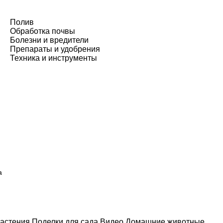
Полив
Обработка почвы
Болезни и вредители
Препараты и удобрения
Техника и инструменты
а
астения
Поделки для сада
Видео
Домашние животные