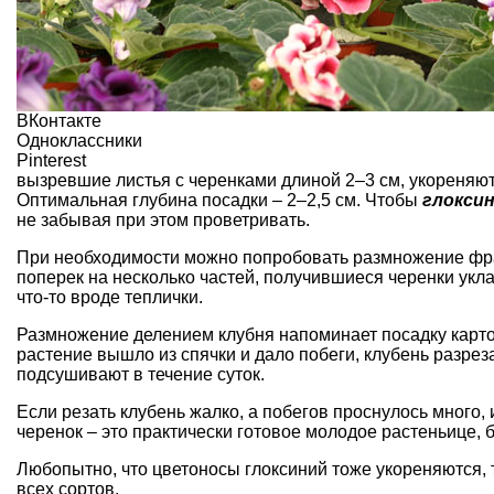
ВКонтакте
Одноклассники
Pinterest
вызревшие листья с черенками длиной 2–3 см, укореняют
Оптимальная глубина посадки – 2–2,5 см. Чтобы
глокси
не забывая при этом проветривать.
При необходимости можно попробовать размножение фра
поперек на несколько частей, получившиеся черенки укл
что-то вроде теплички.
Размножение делением клубня напоминает посадку картош
растение вышло из спячки и дало побеги, клубень разреза
подсушивают в течение суток.
Если резать клубень жалко, а побегов проснулось много, 
черенок – это практически готовое молодое растеньице,
Любопытно, что цветоносы глоксиний тоже укореняются, т
всех сортов.