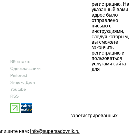
регистрацию. На
указанный вами
адрес было
отправлено
письмо с
инструкциями,
следуя которым,
вы сможете
закончить
регистрацию и
пользоваться
ВКонтакте
услугами сайта
Одноклассники
для
Pinterest
Яндекс Дзен
Youtube
RSS
зарегистрированных
напишите нам:
info@supersadovnik.ru