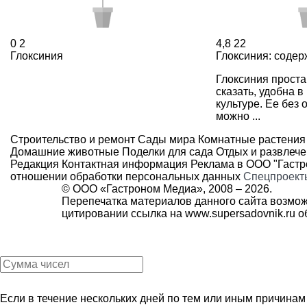
0
2
4,8
22
Глоксиния
Глоксиния: содер
Глоксиния проста
сказать, удобна в
культуре. Ее без
можно ...
Строительство и ремонт
Сады мира
Комнатные растения
Домашние животные
Поделки для сада
Отдых и развлеч
Редакция
Контактная информация
Реклама в ООО "Гаст
отношении обработки персональных данных
Спецпроект
© ООО «Гастроном Медиа», 2008 –
2026.
Перепечатка материалов данного сайта возмож
цитировании ссылка на
www.supersadovnik.ru
об
Если в течение нескольких дней по тем или иным причина