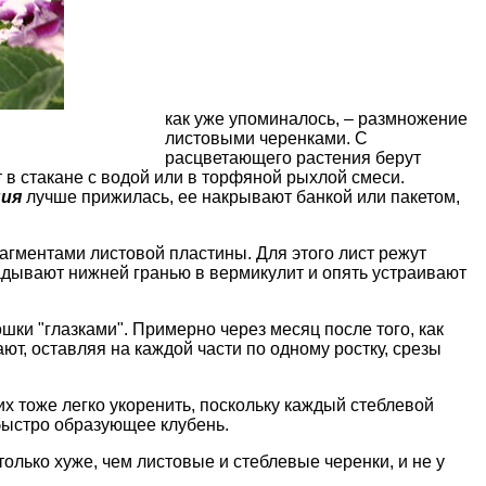
как уже упоминалось, – размножение
листовыми черенками. С
расцветающего растения берут
 в стакане с водой или в торфяной рыхлой смеси.
ния
лучше прижилась, ее накрывают банкой или пакетом,
гментами листовой пластины. Для этого лист режут
адывают нижней гранью в вермикулит и опять устраивают
ки "глазками". Примерно через месяц после того, как
ют, оставляя на каждой части по одному ростку, срезы
их тоже легко укоренить, поскольку каждый стеблевой
 быстро образующее клубень.
олько хуже, чем листовые и стеблевые черенки, и не у