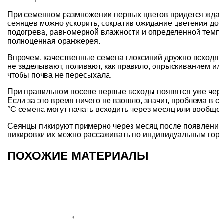
При семенном размножении первых цветов придется ждать
сеянцев можно ускорить, сократив ожидание цветения до
подогрева, равномерной влажности и определенной темпе
полноценная оранжерея.
Впрочем, качественные семена глоксиний дружно всходят
не заделывают, поливают, как правило, опрыскиванием ил
чтобы почва не пересыхала.
При правильном посеве первые всходы появятся уже чере
Если за это время ничего не взошло, значит, проблема в
°С семена могут начать всходить через месяц или вообще
Сеянцы пикируют примерно через месяц после появлени
пикировки их можно рассаживать по индивидуальным го
ПОХОЖИЕ МАТЕРИАЛЫ