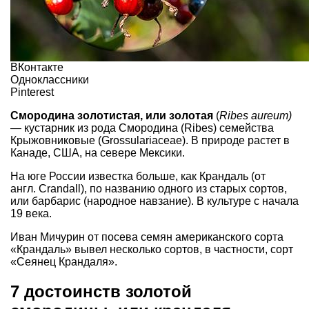
ВКонтакте
Одноклассники
Pinterest
Смородина золотистая, или золотая
(
Ribes aureum)
— кустарник из рода Смородина (Ribes) семейства
Крыжовниковые (Grossulariaceae). В природе растет в
Канаде, США, на севере Мексики.
На юге России известка больше, как Крандаль (от
англ. Crandall), по названию одного из старых сортов,
или барбарис (народное навзание). В культуре с начала
19 века.
Иван Мичурин от посева семян американского сорта
«Крандаль» вывел несколько сортов, в частности, сорт
«Сеянец Крандаля».
7 достоинств золотой