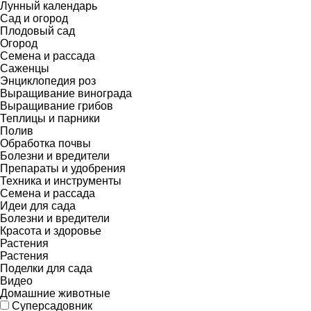
Лунный календарь
Сад и огород
Плодовый сад
Огород
Семена и рассада
Саженцы
Энциклопедия роз
Выращивание винограда
Выращивание грибов
Теплицы и парники
Полив
Обработка почвы
Болезни и вредители
Препараты и удобрения
Техника и инструменты
Семена и рассада
Идеи для сада
Болезни и вредители
Красота и здоровье
Растения
Растения
Поделки для сада
Видео
Домашние животные
Суперсадовник