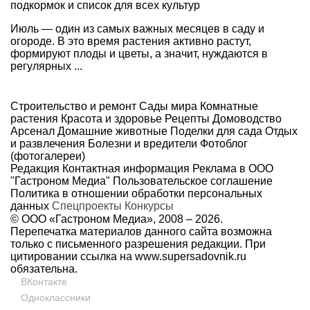
подкормок и список для всех культур
Июль — один из самых важных месяцев в саду и
огороде. В это время растения активно растут,
формируют плоды и цветы, а значит, нуждаются в
регулярных ...
Строительство и ремонт
Сады мира
Комнатные
растения
Красота и здоровье
Рецепты
Домоводство
Арсенал
Домашние животные
Поделки для сада
Отдых
и развлечения
Болезни и вредители
Фотоблог
(фотогалереи)
Редакция
Контактная информация
Реклама в ООО
"Гастроном Медиа"
Пользовательское соглашение
Политика в отношении обработки персональных
данных
Спецпроекты
Конкурсы
© ООО «Гастроном Медиа», 2008 –
2026.
Перепечатка материалов данного сайта возможна
только с письменного разрешения редакции. При
цитировании ссылка на
www.supersadovnik.ru
обязательна.
ВКонтакте
Одноклассники