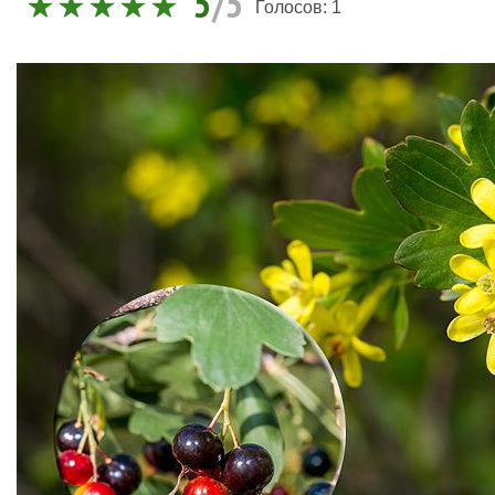
5
/5
Голосов:
1