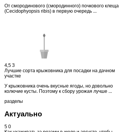
От смородинового (смородинного) почкового клеща
(Cecidophyopsis ribis) в первую очередь ...
4,5
3
Лучшие сорта крыжовника для посадки на дачном
участке
У крыжовника очень вкусные ягоды, но довольно
колючие кусты. Поэтому к сбору урожая лучше ...
разделы
Актуально
5
0
Как ухаживать за розами в июле и августе, чтобы