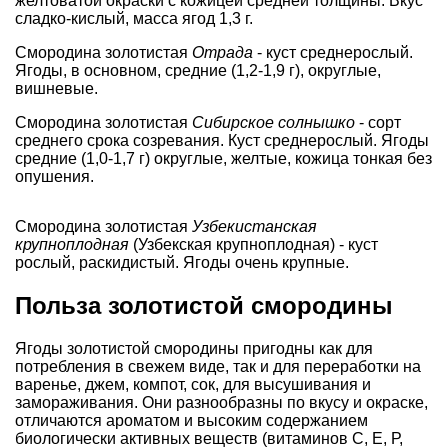
желтоватой окраски с кожицей средней толщины. Вкус
сладко-кислый, масса ягод 1,3 г.
Смородина золотистая
Отрада
- куст среднерослый.
Ягоды, в основном, средние (1,2-1,9 г), округлые,
вишневые.
Смородина золотистая
Сибирское солнышко
- сорт
среднего срока созревания. Куст среднерослый. Ягоды
средние (1,0-1,7 г) округлые, желтые, кожица тонкая без
опушения.
Смородина золотистая
Узбекистанская
крупноплодная
(Узбекская крупноплодная) - куст
рослый, раскидистый. Ягоды очень крупные.
Польза золотистой смородины
Ягоды золотистой смородины пригодны как для
потребления в свежем виде, так и для переработки на
варенье, джем, компот, сок, для высушивания и
замораживания. Они разнообразны по вкусу и окраске,
отличаются ароматом и высоким содержанием
биологически активных веществ (витаминов С, Е, Р,