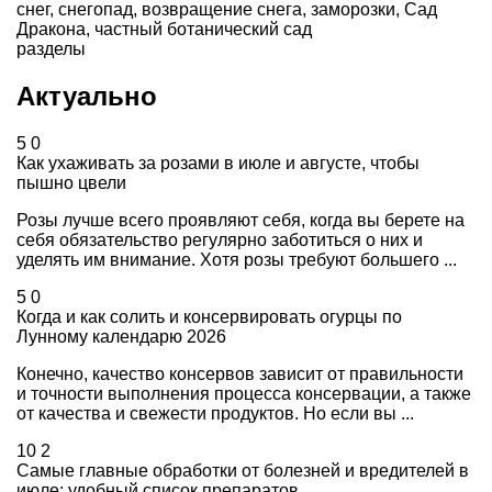
снег
,
снегопад
,
возвращение снега
,
заморозки
,
Сад
Дракона
,
частный ботанический сад
разделы
Актуально
5
0
Как ухаживать за розами в июле и августе, чтобы
пышно цвели
Розы лучше всего проявляют себя, когда вы берете на
себя обязательство регулярно заботиться о них и
уделять им внимание. Хотя розы требуют большего ...
5
0
Когда и как солить и консервировать огурцы по
Лунному календарю 2026
Конечно, качество консервов зависит от правильности
и точности выполнения процесса консервации, а также
от качества и свежести продуктов. Но если вы ...
10
2
Самые главные обработки от болезней и вредителей в
июле: удобный список препаратов