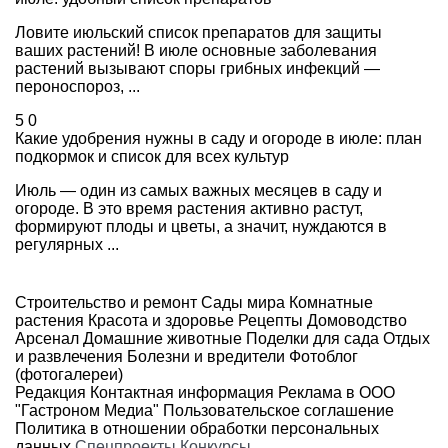
Ловите июльский список препаратов для защиты
ваших растений! В июле основные заболевания
растений вызывают споры грибных инфекций —
пероноспороз, ...
5
0
Какие удобрения нужны в саду и огороде в июле: план
подкормок и список для всех культур
Июль — один из самых важных месяцев в саду и
огороде. В это время растения активно растут,
формируют плоды и цветы, а значит, нуждаются в
регулярных ...
Строительство и ремонт
Сады мира
Комнатные
растения
Красота и здоровье
Рецепты
Домоводство
Арсенал
Домашние животные
Поделки для сада
Отдых
и развлечения
Болезни и вредители
Фотоблог
(фотогалереи)
Редакция
Контактная информация
Реклама в ООО
"Гастроном Медиа"
Пользовательское соглашение
Политика в отношении обработки персональных
данных
Спецпроекты
Конкурсы