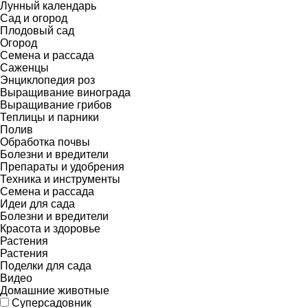
Лунный календарь
Сад и огород
Плодовый сад
Огород
Семена и рассада
Саженцы
Энциклопедия роз
Выращивание винограда
Выращивание грибов
Теплицы и парники
Полив
Обработка почвы
Болезни и вредители
Препараты и удобрения
Техника и инструменты
Семена и рассада
Идеи для сада
Болезни и вредители
Красота и здоровье
Растения
Растения
Поделки для сада
Видео
Домашние животные
Суперсадовник