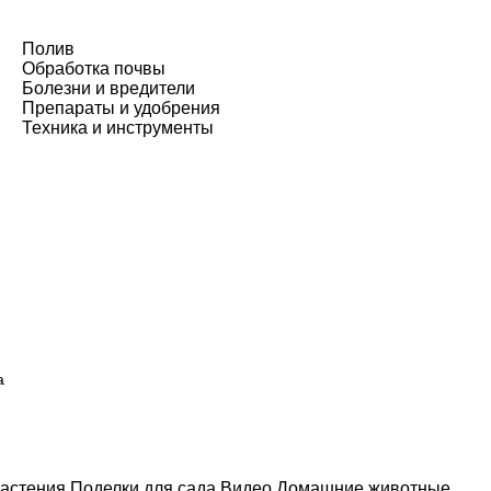
Полив
Обработка почвы
Болезни и вредители
Препараты и удобрения
Техника и инструменты
а
астения
Поделки для сада
Видео
Домашние животные