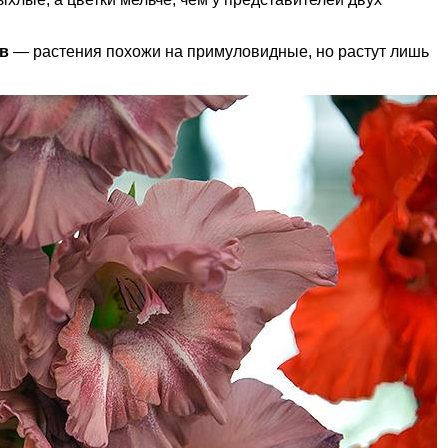
в
— растения похожи на примуловидные, но растут лишь