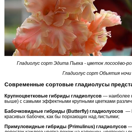
Гладиолус сорт Эдита Пьеха - цветок лососёво-ро
Гладиолус сорт Объятия ночи 
Современные сортовые гладиолусы предст
Крупноцветковые гибриды гладиолусов
— наиболее к
выше) с са­мыми эффектными крупными цветками различ
Бабочковидные гибриды (Butterfly) гладиолуосов
— Ц
красивых бабочек, как бы порхающих над листьями;
Примуловидные гибриды (Primulinus) гладиолусов
—
лепесток каждого цветка похож на капюшон, цветоно­сы р