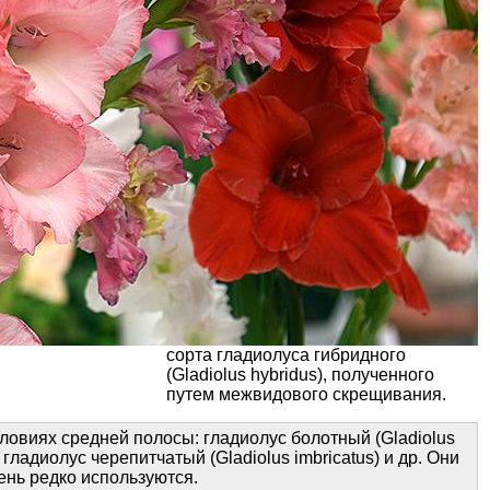
сорта гладиолуса гибридного
(Gladiolus hybridus), полученного
путем межвидового скрещивания.
ловиях средней полосы: гладиолус болотный (Gladiolus
, гладиолус черепитчатый (Gladiolus imbricatus) и др. Они
ень редко используются.