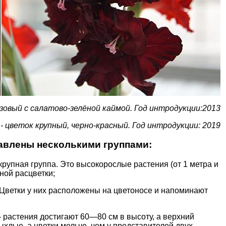
зовый с салатово-зелёной каймой. Год интродукции:2013
- цветок крупный, черно-красный. Год интродукции: 2019
авлены несколькими группами:
рупная группа. Это высокорослые растения (от 1 метра и
ной расцветки;
ветки у них расположены на цветоносе и напоминают
 растения достигают 60—80 см в высо­ту, а верхний
ыхлые, а цветки мельче, чем у представителей двух