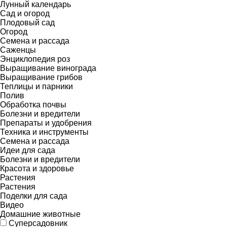
Лунный календарь
Сад и огород
Плодовый сад
Огород
Семена и рассада
Саженцы
Энциклопедия роз
Выращивание винограда
Выращивание грибов
Теплицы и парники
Полив
Обработка почвы
Болезни и вредители
Препараты и удобрения
Техника и инструменты
Семена и рассада
Идеи для сада
Болезни и вредители
Красота и здоровье
Растения
Растения
Поделки для сада
Видео
Домашние животные
Суперсадовник