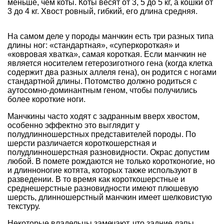
меньше, чем коты. Коты весят от 3, 5 до 5 кг, а кошки от
3 до 4 кг. Хвост ровный, гибкий, его длина средняя.
На самом деле у породы манчкин есть три разных типа
длины ног: «стандартная», «суперкороткая» и
«ковровая хватка», самая короткая. Если манчкин не
является носителем гетерозиготного гена (когда клетка
содержит два разных аллеля гена), он родится с ногами
стандартной длины. Потомство должно родиться с
аутосомно-доминантным геном, чтобы получились
более короткие ноги.
Манчкины часто ходят с задранным вверх хвостом,
особенно эффектно это выглядит у
полудлинношерстных представителей породы. По
шерсти различается короткошерстная и
полудлинношерстная разновидности. Окрас допустим
любой. В помете рождаются не только коротконогие, но
и длинноногие котята, которых также используют в
разведении. В то время как короткошерстные и
среднешерстные разновидности имеют плюшевую
шерсть, длинношерстный манчкин имеет шелковистую
текстуру.
Некоторые владельцы замечают, что задние лапы