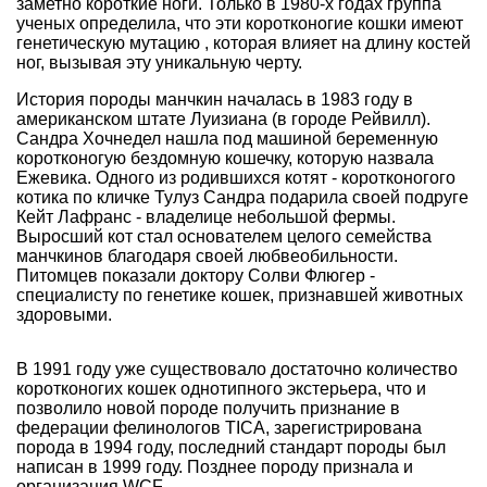
заметно короткие ноги. Только в 1980-х годах группа
ученых определила, что эти коротконогие кошки имеют
генетическую мутацию , которая влияет на длину костей
ног, вызывая эту уникальную черту.
История породы манчкин началась в 1983 году в
американском штате Луизиана (в городе Рейвилл).
Сандра Хочнедел нашла под машиной беременную
коротконогую бездомную кошечку, которую назвала
Ежевика. Одного из родившихся котят - коротконогого
котика по кличке Тулуз Сандра подарила своей подруге
Кейт Лафранс - владелице небольшой фермы.
Выросший кот стал основателем целого семейства
манчкинов благодаря своей любвеобильности.
Питомцев показали доктору Солви Флюгер -
специалисту по генетике кошек, признавшей животных
здоровыми.
В 1991 году уже существовало достаточно количество
коротконогих кошек однотипного экстерьера, что и
позволило новой породе получить признание в
федерации фелинологов TICA, зарегистрирована
порода в 1994 году, последний стандарт породы был
написан в 1999 году. Позднее породу признала и
организация WCF.