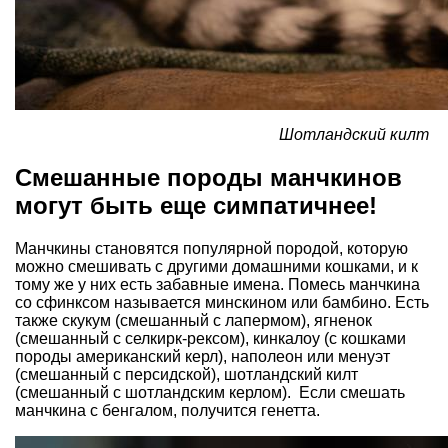
Шотландский килт
Смешанные породы манчкинов
могут быть еще симпатичнее!
Манчкины становятся популярной породой, которую
можно смешивать с другими домашними кошками, и к
тому же у них есть забавные имена. Помесь манчкина
со сфинксом называется минскином или бамбино. Есть
также скукум (смешанный с лапермом), ягненок
(смешанный с селкирк-рексом), кинкалоу (с кошками
породы американский керл), наполеон или менуэт
(смешанный с персидской), шотландский килт
(смешанный с шотландским керлом). Если смешать
манчкина с бенгалом, получится генетта.