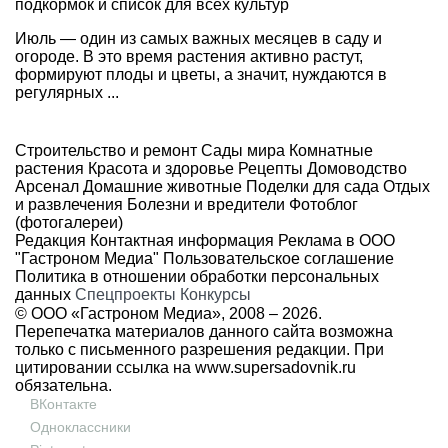
подкормок и список для всех культур
Июль — один из самых важных месяцев в саду и
огороде. В это время растения активно растут,
формируют плоды и цветы, а значит, нуждаются в
регулярных ...
Строительство и ремонт
Сады мира
Комнатные
растения
Красота и здоровье
Рецепты
Домоводство
Арсенал
Домашние животные
Поделки для сада
Отдых
и развлечения
Болезни и вредители
Фотоблог
(фотогалереи)
Редакция
Контактная информация
Реклама в ООО
"Гастроном Медиа"
Пользовательское соглашение
Политика в отношении обработки персональных
данных
Спецпроекты
Конкурсы
© ООО «Гастроном Медиа», 2008 –
2026.
Перепечатка материалов данного сайта возможна
только с письменного разрешения редакции. При
цитировании ссылка на
www.supersadovnik.ru
обязательна.
ВКонтакте
Одноклассники