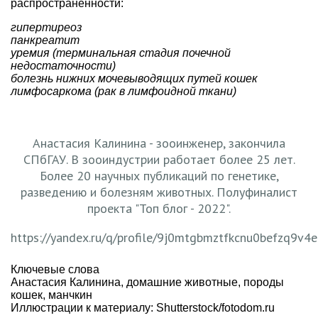
распространенности:
гипертиреоз
панкреатит
уремия (терминальная стадия почечной
недостаточности)
болезнь нижних мочевыводящих путей кошек
лимфосаркома (рак в лимфоидной ткани)
Анастасия Калинина - зооинженер, закончила
СПбГАУ. В зооиндустрии работает более 25 лет.
Более 20 научных публикаций по генетике,
разведению и болезням животных. Полуфиналист
проекта "Топ блог - 2022".
https://yandex.ru/q/profile/9j0mtgbmztfkcnu0befzq9v4e
Ключевые слова
Анастасия Калинина
,
домашние животные
,
породы
кошек
,
манчкин
Иллюстрации к материалу: Shutterstock/fotodom.ru