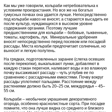
Как мы уже говорили, кольраби нетребовательна к
условиям произрастания. Но все же на богатых
гумусных почвах она удается лучше. Непосредственно
под кольраби навоз не вносят, а стараются высадить ее
после культур, нуждающихся в высоком уровне
содержания органики. Поэтому лучшие
предшественники для кольраби –
бобовые
,
тыквенные
,
томаты
,
картофель
,
лук
. Минеральные удобрения
вносят непосредственно перед посевом или посадкой
рассады. Места кольраби предпочитает солнечные, но
выносит и легкую полутень.
На
грядках
, подготовленных заранее (слегка осевших
после перекопки), выкапывают лунки, добавляют в
каждую стакан перегноя, наливают воды и во влажную
почву высаживают рассаду – чуть углубив ее по
сравнению с рассадочными емкостями. Почву вокруг
рассады уплотняют пальцами. Расстояние между
растениями должно быть 20–25 см, междурядья – 45–
55 см.
Кольраби – необычное украшение
декоративного
огорода
, особенно краснолистные сорта. При посадке
помните, что она лучше видна со среднего и близкого