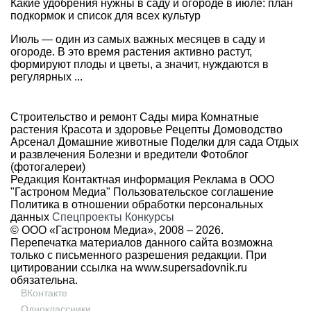
Какие удобрения нужны в саду и огороде в июле: план
подкормок и список для всех культур
Июль — один из самых важных месяцев в саду и
огороде. В это время растения активно растут,
формируют плоды и цветы, а значит, нуждаются в
регулярных ...
Строительство и ремонт
Сады мира
Комнатные
растения
Красота и здоровье
Рецепты
Домоводство
Арсенал
Домашние животные
Поделки для сада
Отдых
и развлечения
Болезни и вредители
Фотоблог
(фотогалереи)
Редакция
Контактная информация
Реклама в ООО
"Гастроном Медиа"
Пользовательское соглашение
Политика в отношении обработки персональных
данных
Спецпроекты
Конкурсы
© ООО «Гастроном Медиа», 2008 –
2026.
Перепечатка материалов данного сайта возможна
только с письменного разрешения редакции. При
цитировании ссылка на
www.supersadovnik.ru
обязательна.
ВКонтакте
Одноклассники