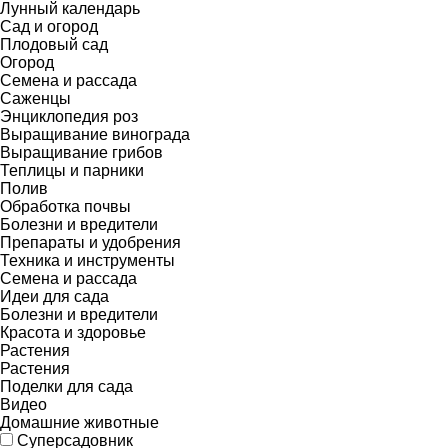
Лунный календарь
Сад и огород
Плодовый сад
Огород
Семена и рассада
Саженцы
Энциклопедия роз
Выращивание винограда
Выращивание грибов
Теплицы и парники
Полив
Обработка почвы
Болезни и вредители
Препараты и удобрения
Техника и инструменты
Семена и рассада
Идеи для сада
Болезни и вредители
Красота и здоровье
Растения
Растения
Поделки для сада
Видео
Домашние животные
Суперсадовник