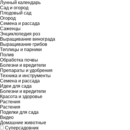
Лунный календарь
Сад и огород
Плодовый сад
Огород
Семена и рассада
Саженцы
Энциклопедия роз
Выращивание винограда
Выращивание грибов
Теплицы и парники
Полив
Обработка почвы
Болезни и вредители
Препараты и удобрения
Техника и инструменты
Семена и рассада
Идеи для сада
Болезни и вредители
Красота и здоровье
Растения
Растения
Поделки для сада
Видео
Домашние животные
Суперсадовник