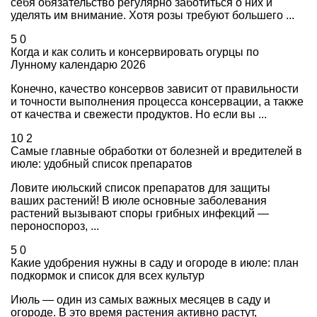
себя обязательство регулярно заботиться о них и
уделять им внимание. Хотя розы требуют большего ...
5
0
Когда и как солить и консервировать огурцы по
Лунному календарю 2026
Конечно, качество консервов зависит от правильности
и точности выполнения процесса консервации, а также
от качества и свежести продуктов. Но если вы ...
10
2
Самые главные обработки от болезней и вредителей в
июле: удобный список препаратов
Ловите июльский список препаратов для защиты
ваших растений! В июле основные заболевания
растений вызывают споры грибных инфекций —
пероноспороз, ...
5
0
Какие удобрения нужны в саду и огороде в июле: план
подкормок и список для всех культур
Июль — один из самых важных месяцев в саду и
огороде. В это время растения активно растут,