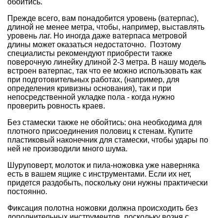
обойтись.
Прежде всего, вам понадобится уровень (ватерпас),
длиной не менее метра, чтобы, например, выставлять
уровень лаг. Но иногда даже ватерпаса метровой
длины может оказаться недостаточно. Поэтому
специалисты рекомендуют приобрести также
поверочную линейку длиной 2-3 метра. В нашу модель
встроен ватерпас, так что ее можно использовать как
при подготовительных работах, (например, для
определения кривизны основания), так и при
непосредственной укладке пола - когда нужно
проверить ровность краев.
Без стамески также не обойтись: она необходима для
плотного присоединения половиц к стенам. Купите
пластиковый наконечник для стамески, чтобы удары по
ней не производили много шума.
Шуруповерт, молоток и пила-ножовка уже наверняка
есть в вашем ящике с инструментами. Если их нет,
придется раздобыть, поскольку они нужны практически
постоянно.
Фиксация полотна ножовки должна происходить без
дополнительных инструментов, поскольку возня с