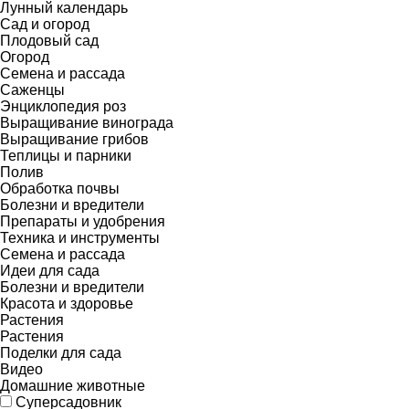
Лунный календарь
Сад и огород
Плодовый сад
Огород
Семена и рассада
Саженцы
Энциклопедия роз
Выращивание винограда
Выращивание грибов
Теплицы и парники
Полив
Обработка почвы
Болезни и вредители
Препараты и удобрения
Техника и инструменты
Семена и рассада
Идеи для сада
Болезни и вредители
Красота и здоровье
Растения
Растения
Поделки для сада
Видео
Домашние животные
Суперсадовник