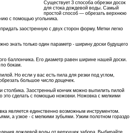
Существует 3 способа обрезки досок
для стока дождевой воды.
Самый
простой способ
— об
резать верхнюю
инию с помощью угольника.
 придать заостренную с двух сторон форму.
М
етки легко
ужно знать только один параметр - ширину доски будущего
ого баллончика. Его диаметр равен ширине нашей доски.
 по бокам.
илой. Но если у вас есть пила для резки под углом,
 обрезать большое число дощечек.
и столбика.
Заостренный кончик можно выпилить пилой
то это сделать с помощью ножовки. Н
ожовка с мелкими
овка является единственно возможным инструментом.
ями, а узкое - с мелкими зубьями.
Узким полотном гораздо
едения дождевой воды от верхушек забора. Выбирайте