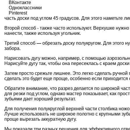
ВКонтакте
Одноклассники
Pinterest
часть доски под углом 45 градусов.
Для этого наметьте л
Второй способ - также часто используют. Верхушке нужно
нанести, также используя угольник.
Третий способ
—
обрезать доску полукругом.
Для этого н
забора.
Нарисовать дугу можно, например, с помощью аэрозольн
Нарисуйте дугу так, чтобы она пересеклась с краем доски
Затем просто срежьте лишнее. Это легко сделать ручной п
сделать это будет еще проще, особенно если приходится
Обратите внимание, что разрез
делается по широкой част
для резки под углом, однако мастер показ
ывает, как прос
зубьями
дает
хороший результат.
Для
получения полукруглой верхней части столбика нож
Л
учше использовать не широкое полотно с крупными зубь
проще вырезать аккуратную дугу.
Мы показали три разных решения для эффективного отв