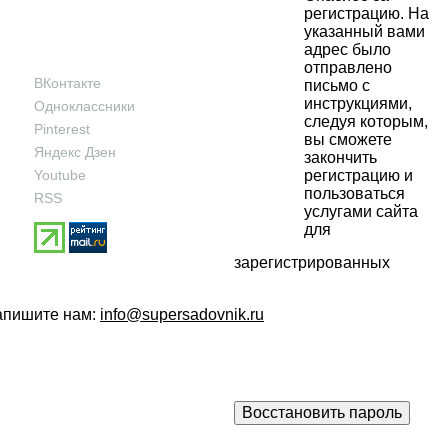
регистрацию. На
указанный вами
адрес было
отправлено
ВКонтакте
письмо с
инструкциями,
Одноклассники
следуя которым,
Pinterest
вы сможете
Яндекс Дзен
закончить
Youtube
регистрацию и
пользоваться
RSS
услугами сайта
для
зарегистрированных
напишите нам:
info@supersadovnik.ru