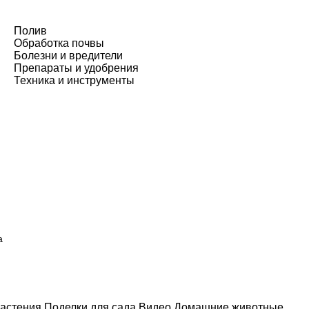
Полив
Обработка почвы
Болезни и вредители
Препараты и удобрения
Техника и инструменты
а
астения
Поделки для сада
Видео
Домашние животные