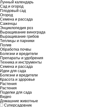
Лунный календарь
Сад и огород
Плодовый сад
Огород
Семена и рассада
Саженцы
Энциклопедия роз
Выращивание винограда
Выращивание грибов
Теплицы и парники
Полив
Обработка почвы
Болезни и вредители
Препараты и удобрения
Техника и инструменты
Семена и рассада
Идеи для сада
Болезни и вредители
Красота и здоровье
Растения
Растения
Поделки для сада
Видео
Домашние животные
Суперсадовник