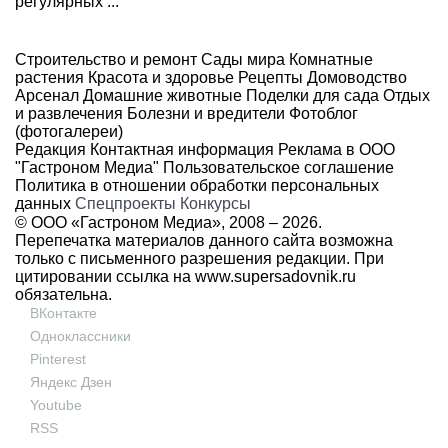
регулярных ...
Строительство и ремонт
Сады мира
Комнатные
растения
Красота и здоровье
Рецепты
Домоводство
Арсенал
Домашние животные
Поделки для сада
Отдых
и развлечения
Болезни и вредители
Фотоблог
(фотогалереи)
Редакция
Контактная информация
Реклама в ООО
"Гастроном Медиа"
Пользовательское соглашение
Политика в отношении обработки персональных
данных
Спецпроекты
Конкурсы
© ООО «Гастроном Медиа», 2008 –
2026.
Перепечатка материалов данного сайта возможна
только с письменного разрешения редакции. При
цитировании ссылка на
www.supersadovnik.ru
обязательна.
ВКонтакте
Одноклассники
Pinterest
Яндекс Дзен
Youtube
RSS