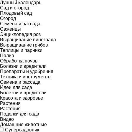
Лунный календарь
Сад и огород
Плодовый сад
Огород
Семена и рассада
Саженцы
Энциклопедия роз
Выращивание винограда
Выращивание грибов
Теплицы и парники
Полив
Обработка почвы
Болезни и вредители
Препараты и удобрения
Техника и инструменты
Семена и рассада
Идеи для сада
Болезни и вредители
Красота и здоровье
Растения
Растения
Поделки для сада
Видео
Домашние животные
Суперсадовник