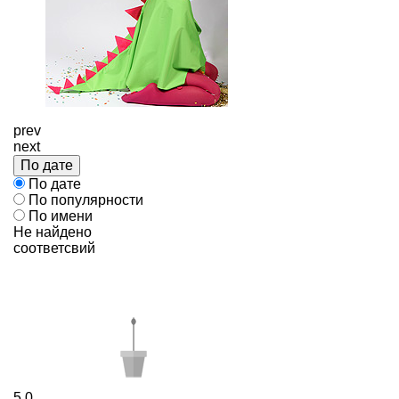
prev
next
По дате
По дате
По популярности
По имени
Не найдено
соответсвий
5
0