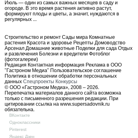
Июль — один из самых важных месяцев в саду и
огороде. В это время растения активно растут,
формируют плоды и цветы, а значит, нуждаются в
регулярных ...
Строительство и ремонт
Сады мира
Комнатные
растения
Красота и здоровье
Рецепты
Домоводство
Арсенал
Домашние животные
Поделки для сада
Отдых
и развлечения
Болезни и вредители
Фотоблог
(фотогалереи)
Редакция
Контактная информация
Реклама в ООО
"Гастроном Медиа"
Пользовательское соглашение
Политика в отношении обработки персональных
данных
Спецпроекты
Конкурсы
© ООО «Гастроном Медиа», 2008 –
2026.
Перепечатка материалов данного сайта возможна
только с письменного разрешения редакции. При
цитировании ссылка на
www.supersadovnik.ru
обязательна.
ВКонтакте
Одноклассники
Pinterest
Яндекс Дзен