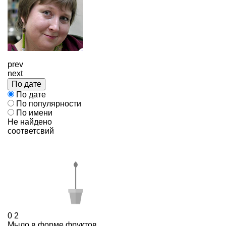
prev
next
По дате
По дате
По популярности
По имени
Не найдено
соответсвий
0
2
Мыло в форме фруктов