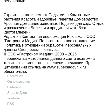
регулярных ...
Строительство и ремонт
Сады мира
Комнатные
растения
Красота и здоровье
Рецепты
Домоводство
Арсенал
Домашние животные
Поделки для сада
Отдых
и развлечения
Болезни и вредители
Фотоблог
(фотогалереи)
Редакция
Контактная информация
Реклама в ООО
"Гастроном Медиа"
Пользовательское соглашение
Политика в отношении обработки персональных
данных
Спецпроекты
Конкурсы
© ООО «Гастроном Медиа», 2008 –
2026.
Перепечатка материалов данного сайта возможна
только с письменного разрешения редакции. При
цитировании ссылка на
www.supersadovnik.ru
обязательна.
ВКонтакте
Одноклассники
Pinterest
Яндекс Дзен
Youtube
RSS