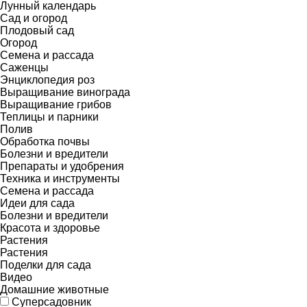
Лунный календарь
Сад и огород
Плодовый сад
Огород
Семена и рассада
Саженцы
Энциклопедия роз
Выращивание винограда
Выращивание грибов
Теплицы и парники
Полив
Обработка почвы
Болезни и вредители
Препараты и удобрения
Техника и инструменты
Семена и рассада
Идеи для сада
Болезни и вредители
Красота и здоровье
Растения
Растения
Поделки для сада
Видео
Домашние животные
Суперсадовник