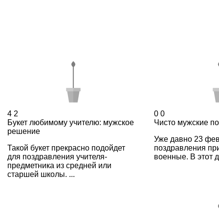
4
2
0
0
Букет любимому учителю: мужское
Чисто мужские п
решение
Уже давно 23 фев
Такой букет прекрасно подойдет
поздравления пр
для поздравления учителя-
военные. В этот д
предметника из средней или
старшей школы. ...