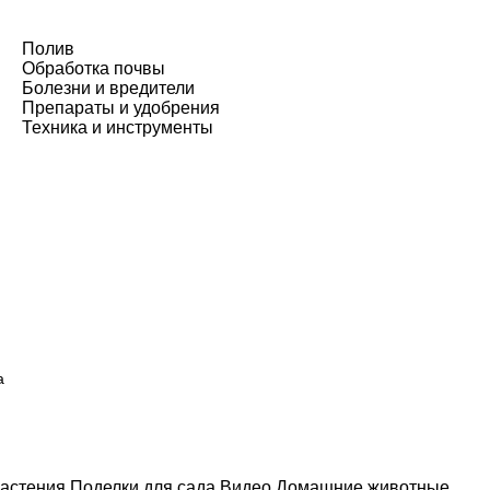
Полив
Обработка почвы
Болезни и вредители
Препараты и удобрения
Техника и инструменты
а
астения
Поделки для сада
Видео
Домашние животные