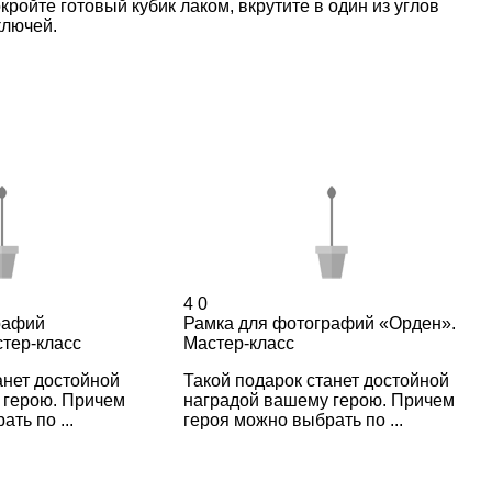
ройте готовый кубик лаком, вкрутите в один из углов
ключей.
4
0
рафий
Рамка для фотографий «Орден».
тер-класс
Мастер-класс
анет достойной
Такой подарок станет достойной
 герою. Причем
наградой вашему герою. Причем
ть по ...
героя можно выбрать по ...