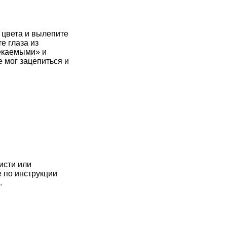
о цвета и вылепите
те глаза из
текаемыми» и
е мог зацепиться и
исти или
е по инструкции
.