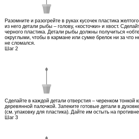
Разомните и разогрейте в руках кусочек пластика желтог
из него детали рыбы – голову, «косточки» и хвост. Сделай
черного пластика. Детали рыбы должны получиться «об
округлыми, чтобы в кармане или сумке брелок ни за что н
не сломался.
Шаг 2
Сделайте в каждой детали отверстия – черенком тонкой к
деревянной палочкой. Запеките готовые детали в духовк
(см. упаковку для пластика). Дайте им остыть на противне
Шаг 3