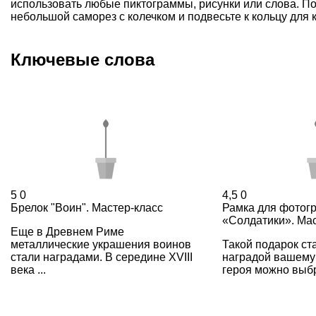
использовать любые пиктограммы, рисунки или слова. Пок
небольшой саморез с колечком и подвесьте к кольцу для 
Ключевые слова
5
0
4,5
0
Брелок "Воин". Мастер-класс
Рамка для фотог
«Солдатики». Мас
Еще в Древнем Риме
металлические украшения воинов
Такой подарок ст
стали наградами. В середине XVIII
наградой вашему
века ...
героя можно выбра