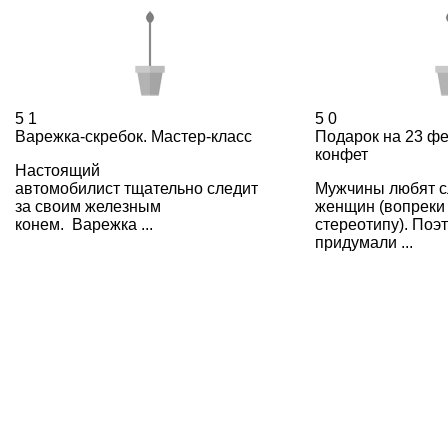
5
1
5
0
Варежка-скребок. Мастер-класс
Подарок на 23 фе
конфет
Настоящий
автомобилист тщательно следит
Мужчины любят с
за своим железным
женщин (вопреки
конем. Варежка ...
стереотипу). Поэ
придумали ...