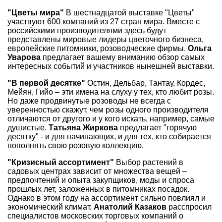
"Цветы мира"
В шестнадцатой выставке "Цветы"
участвуют 600 компаний из 27 стран мира. Вместе с
российскими производителями здесь будут
представлены мировые лидеры цветочного бизнеса,
европейские питомники, розоводческие фирмы.
Ольга
Уварова
предлагает вашему вниманию обзор самых
интересных событий и участников нынешней выставки.
"В первой десятке"
Остин, Дельбар, Тантау, Кордес,
Мейян, Гийо – эти имена на слуху у тех, кто любит розы.
Но даже продвинутые розоводы не всегда с
уверенностью скажут, чем розы одного производителя
отличаются от другого и у кого искать, например, самые
душистые.
Татьяна Жиркова
предлагает "горячую
десятку" - и для начинающих, и для тех, кто собирается
пополнять свою розовую коллекцию.
"Кризисный ассортимент"
Выбор растений в
садовых центрах зависит от множества вещей –
предпочтений и опыта закупщиков, моды и спроса
прошлых лет, заложенных в питомниках посадок.
Однако в этом году на ассортимент сильно повлиял и
экономический климат.
Анатолий Казаков
расспросил
специалистов московских торговых компаний о