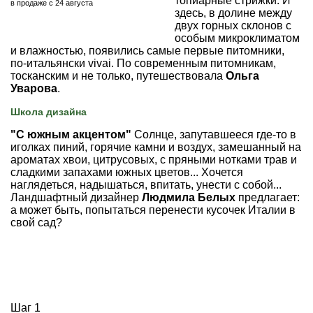
топиарные стрижки. И
в продаже с 24 августа
здесь, в долине между
двух горных склонов с
особым микроклиматом
и влажностью, появились самые первые питомники,
по-итальянски vivai. По современным питомникам,
тосканским и не только, путешествовала
Ольга
Уварова
.
Школа дизайна
"С южным акцентом"
Солнце, запутавшееся где-то в
иголках пиний, горячие камни и воздух, замешанный на
ароматах хвои, цитрусовых, с пряными нотками трав и
сладкими запахами южных цветов... Хочется
наглядеться, надышаться, впитать, унести с собой...
Ландшафтный дизайнер
Людмила Белых
предлагает:
а может быть, попытаться перенести кусочек Италии в
свой сад?
Шаг 1