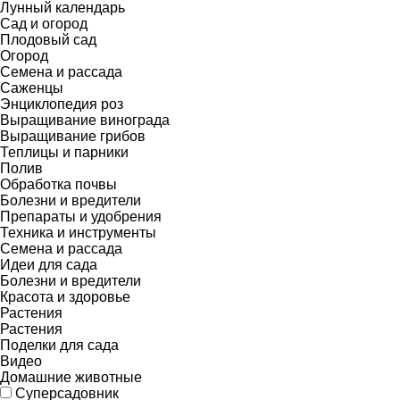
Лунный календарь
Сад и огород
Плодовый сад
Огород
Семена и рассада
Саженцы
Энциклопедия роз
Выращивание винограда
Выращивание грибов
Теплицы и парники
Полив
Обработка почвы
Болезни и вредители
Препараты и удобрения
Техника и инструменты
Семена и рассада
Идеи для сада
Болезни и вредители
Красота и здоровье
Растения
Растения
Поделки для сада
Видео
Домашние животные
Суперсадовник