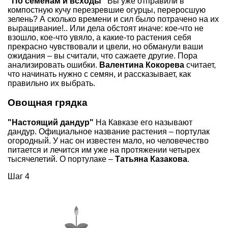
"По семенам и всходы"
Вы уже отправили в
компостную кучу перезревшие огурцы, переросшую
зелень? А сколько времени и сил было потрачено на их
выращивание!.. Или дела обстоят иначе: кое-что не
взошло, кое-что увяло, а какие-то растения себя
прекрасно чувствовали и цвели, но обманули ваши
ожидания – вы считали, что сажаете другие. Пора
анализировать ошибки.
Валентина Кокорева
считает,
что начинать нужно с семян, и рассказывает, как
правильно их выбрать.
Овощная грядка
"Настоящий дандур"
На Кавказе его называют
дандур. Официальное название растения – портулак
огородный. У нас он известен мало, но человечество
питается и лечится им уже на протяжении четырех
тысячелетий. О портулаке –
Татьяна Казакова
.
Шаг 4