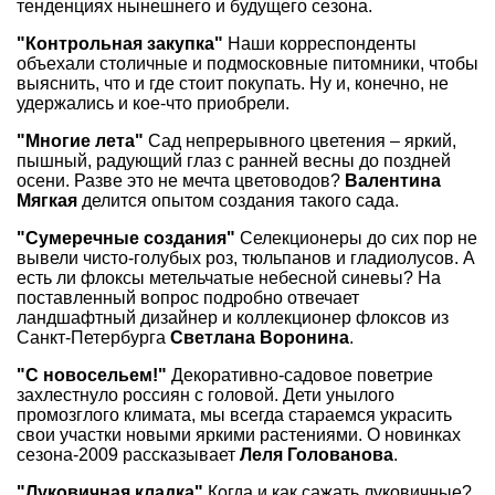
тенденциях нынешнего и будущего сезона.
"Контрольная закупка"
Наши корреспонденты
объехали столичные и подмосковные питомники, чтобы
выяснить, что и где стоит покупать. Ну и, конечно, не
удержались и кое-что приобрели.
"Многие лета"
Сад непрерывного цветения – яркий,
пышный, радующий глаз с ранней весны до поздней
осени. Разве это не мечта цветоводов?
Валентина
Мягкая
делится опытом создания такого сада.
"Сумеречные создания"
Селекционеры до сих пор не
вывели чисто-голубых роз, тюльпанов и гладиолусов. А
есть ли флоксы метельчатые небесной синевы? На
поставленный вопрос подробно отвечает
ландшафтный дизайнер и коллекционер флоксов из
Санкт-Петербурга
Светлана Воронина
.
"С новосельем!"
Декоративно-садовое поветрие
захлестнуло россиян с головой. Дети унылого
промозглого климата, мы всегда стараемся украсить
свои участки новыми яркими растениями. О новинках
сезона-2009 рассказывает
Леля Голованова
.
"Луковичная кладка"
Когда и как сажать луковичные?