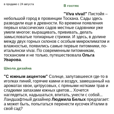
в продаже с 24 августа
В гостях
"Viva vivai!"
Пистойя –
небольшой город в провинции Тоскана. Сады здесь
разводили еще в древности. Ко времени появления
первых классических садов местные садовники уже
умели многое: выращивать, прививать, делать
замысловатые топиарные стрижки. И здесь, в долине
между двух горных склонов с особым микроклиматом и
влажностью, появились самые первые питомники, по-
итальянски vivai. По современным питомникам,
тосканским и не только, путешествовала
Ольга
Уварова
.
Школа дизайна
"С южным акцентом"
Солнце, запутавшееся где-то в
иголках пиний, горячие камни и воздух, замешанный на
ароматах хвои, цитрусовых, с пряными нотками трав и
сладкими запахами южных цветов... Хочется
наглядеться, надышаться, впитать, унести с собой...
Ландшафтный дизайнер
Людмила Белых
предлагает:
а может быть, попытаться перенести кусочек Италии в
свой сад?