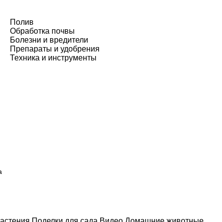
Полив
Обработка почвы
Болезни и вредители
Препараты и удобрения
Техника и инструменты
а
астения
Поделки для сада
Видео
Домашние животные