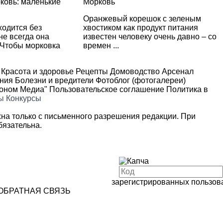
овь: маленькие
Морковь
Оранжевый корешок с зеленым
ходится без
хвостиком как продукт питания
не всегда она
известен человеку очень давно – со
. Чтобы морковка
времен ...
Красота и здоровье
Рецепты
Домоводство
Арсенал
ения
Болезни и вредители
Фотоблог (фотогалереи)
роном Медиа"
Пользовательское соглашение
Политика в
ы
Конкурсы
на только с письменного разрешения редакции. При
язательна.
зарегистрированных пользов
ОБРАТНАЯ СВЯЗЬ