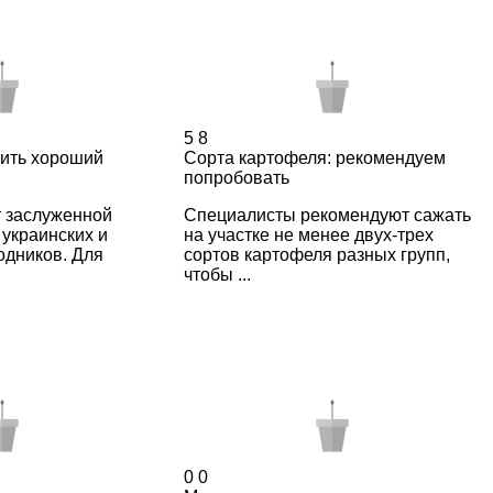
5
8
чить хороший
Сорта картофеля: рекомендуем
попробовать
т заслуженной
Специалисты рекомендуют сажать
 украинских и
на участке не менее двух-трех
одников. Для
сортов картофеля разных групп,
чтобы ...
0
0