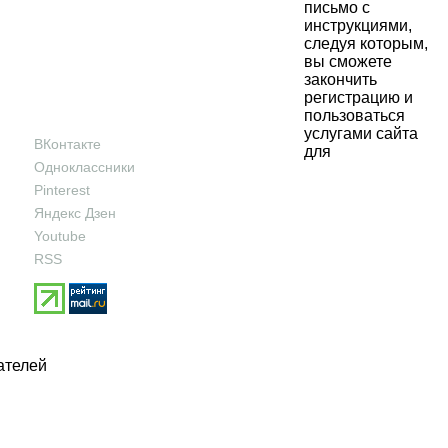
письмо с
инструкциями,
следуя которым,
вы сможете
закончить
регистрацию и
пользоваться
услугами сайта
ВКонтакте
для
Одноклассники
Pinterest
Яндекс Дзен
Youtube
RSS
ателей