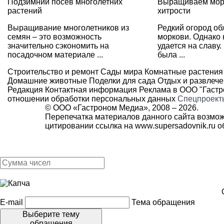
Подзимний посев многолетних
Выращиваем морк
растений
хитрости
Выращивание многолетников из
Редкий огород об
семян – это возможность
моркови. Однако 
значительно сэкономить на
удается на славу
посадочном материале ...
была ...
Строительство и ремонт
Сады мира
Комнатные растения
Домашние животные
Поделки для сада
Отдых и развлеч
Редакция
Контактная информация
Реклама в ООО "Гаст
отношении обработки персональных данных
Спецпроект
© ООО «Гастроном Медиа», 2008 –
2026.
Перепечатка материалов данного сайта возмож
цитировании ссылка на
www.supersadovnik.ru
об
E-mail
Тема обращения
Выберите тему
обращения