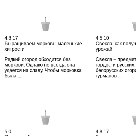
4,8
17
4,5
10
Выращиваем морковь: маленькие
Свекла: как полу
хитрости
урожай
Редкий огород обходится без
Свекла – предме
моркови. Однако не всегда она
гордости русских,
удается на славу. Чтобы морковка
белорусских огор
была ...
гурманов ...
5
0
4,8
17