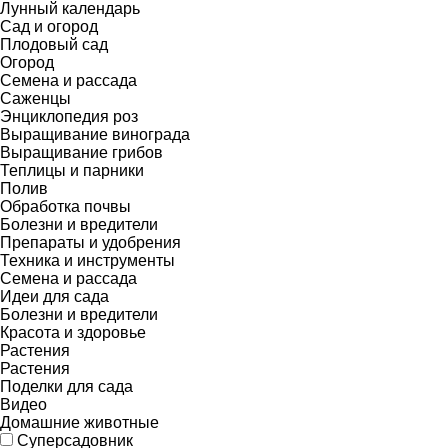
Лунный календарь
Сад и огород
Плодовый сад
Огород
Семена и рассада
Саженцы
Энциклопедия роз
Выращивание винограда
Выращивание грибов
Теплицы и парники
Полив
Обработка почвы
Болезни и вредители
Препараты и удобрения
Техника и инструменты
Семена и рассада
Идеи для сада
Болезни и вредители
Красота и здоровье
Растения
Растения
Поделки для сада
Видео
Домашние животные
Суперсадовник