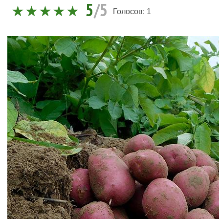
5
/5
Голосов:
1