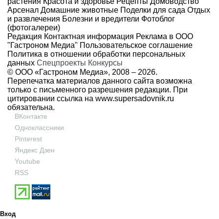
растения
Красота и здоровье
Рецепты
Домоводство
Арсенал
Домашние животные
Поделки для сада
Отдых
и развлечения
Болезни и вредители
Фотоблог
(фотогалереи)
Редакция
Контактная информация
Реклама в ООО
"Гастроном Медиа"
Пользовательское соглашение
Политика в отношении обработки персональных
данных
Спецпроекты
Конкурсы
© ООО «Гастроном Медиа», 2008 –
2026.
Перепечатка материалов данного сайта возможна
только с письменного разрешения редакции. При
цитировании ссылка на
www.supersadovnik.ru
обязательна.
ВКонтакте
Одноклассники
Pinterest
Яндекс Дзен
Youtube
RSS
Вход