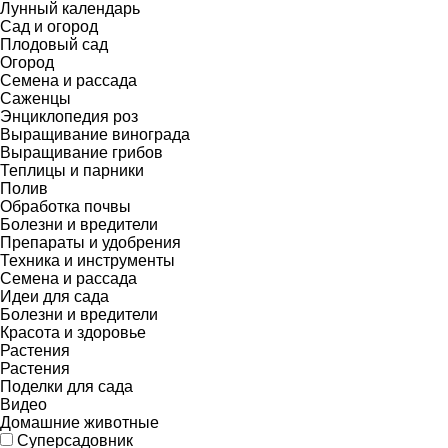
Лунный календарь
Сад и огород
Плодовый сад
Огород
Семена и рассада
Саженцы
Энциклопедия роз
Выращивание винограда
Выращивание грибов
Теплицы и парники
Полив
Обработка почвы
Болезни и вредители
Препараты и удобрения
Техника и инструменты
Семена и рассада
Идеи для сада
Болезни и вредители
Красота и здоровье
Растения
Растения
Поделки для сада
Видео
Домашние животные
Суперсадовник