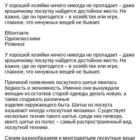
У хорошей хозяйки ничего никогда не пропадает – даже
крошечному лоскутку найдется достойное место. Не
важно, где он пригодится – в хозяйстве или игре,
главное, что ненужных вещей не бывает.
ВКонтакте
Одноклассники
Pinterest
У хорошей хозяйки ничего никогда не пропадает – даже
крошечному лоскутку найдется достойное место. Не
важно, где он пригодится – в хозяйстве или игре,
главное, что ненужных вещей не бывает.
Причиной появления лоскутного шитья явилась
бедность и экономность. Именно они вынуждали
женщин из остатков старой одежды делать новую, а
также создавать различные
изделия окружающего быта. Шитье из лоскута
называют иногда «лоскутная мозаика». Существует
несколько техник такого шитья, среди них печворк,
квилт, шитье из полос – самый распространенный вид
лоскутной техники.
Своим разнообразием и многоцветьем лоскутные вещи