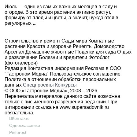
Июль — один из самых важных месяцев в саду и
огороде. В это время растения активно растут,
формируют плоды и цветы, а значит, нуждаются в
регулярных ...
Строительство и ремонт
Сады мира
Комнатные
растения
Красота и здоровье
Рецепты
Домоводство
Арсенал
Домашние животные
Поделки для сада
Отдых
и развлечения
Болезни и вредители
Фотоблог
(фотогалереи)
Редакция
Контактная информация
Реклама в ООО
"Гастроном Медиа"
Пользовательское соглашение
Политика в отношении обработки персональных
данных
Спецпроекты
Конкурсы
© ООО «Гастроном Медиа», 2008 –
2026.
Перепечатка материалов данного сайта возможна
только с письменного разрешения редакции. При
цитировании ссылка на
www.supersadovnik.ru
обязательна.
ВКонтакте
Одноклассники
Pinterest