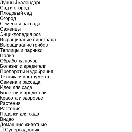
Лунный календарь
Сад и огород
Плодовый сад
Огород
Семена и рассада
Саженцы
Энциклопедия роз
Выращивание винограда
Выращивание грибов
Теплицы и парники
Полив
Обработка почвы
Болезни и вредители
Препараты и удобрения
Техника и инструменты
Семена и рассада
Идеи для сада
Болезни и вредители
Красота и здоровье
Растения
Растения
Поделки для сада
Видео
Домашние животные
Суперсадовник