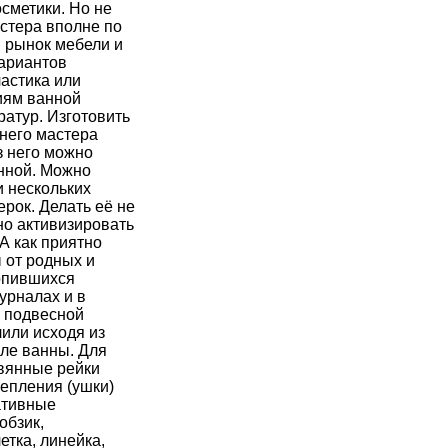
сметики. Но не
стера вполне по
я рынок мебели и
вариантов
ластика или
иям ванной
атур. Изготовить
него мастера
з него можно
нной. Можно
и нескольких
ерок. Делать её не
но активизировать
А как приятно
 от родных и
копившихся
урналах и в
а подвесной
лили исходя из
ле ванны. Для
вянные рейки
репления (ушки)
ативные
обзик,
етка, линейка,