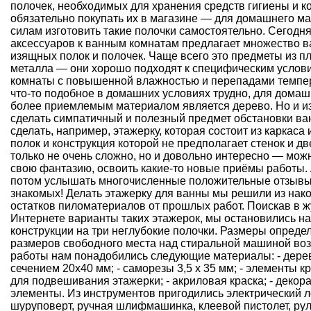
полочек, необходимых для хранения средств гигиены и ко
обязательно покупать их в магазине — для домашнего ма
силам изготовить такие полочки самостоятельно. Сегодн
аксессуаров к ванным комнатам предлагает множество 
изящных полок и полочек. Чаще всего это предметы из п
металла — они хорошо подходят к специфическим услов
комнаты с повышенной влажностью и перепадами темпер
что-то подобное в домашних условиях трудно, для домаш
более приемлемым материалом является дерево. Но и и
сделать симпатичный и полезный предмет обстановки ва
сделать, например, этажерку, которая состоит из каркаса 
полок и конструкция которой не предполагает стенок и дв
только не очень сложно, но и довольно интересно — мож
свою фантазию, освоить какие-то новые приёмы работы. 
потом услышать многочисленные положительные отзывы
знакомых! Делать этажерку для ванны мы решили из на
остатков пиломатериалов от прошлых работ. Поискав в ж
Интернете варианты таких этажерок, мы остановились н
конструкции на три неглубокие полочки. Размеры опреде
размеров свободного места над стиральной машиной воз
работы нам понадобились следующие материалы: - дере
сечением 20х40 мм; - саморезы 3,5 х 35 мм; - элементы к
для подвешивания этажерки; - акриловая краска; - декор
элементы. Из инструментов пригодились электрический л
шуруповерт, ручная шлифмашинка, клеевой пистолет, рул