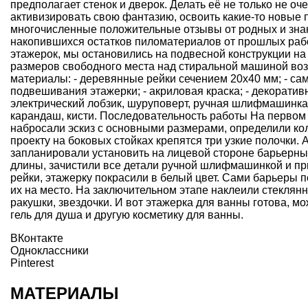
предполагает стенок и дверок. Делать её не только не о
активизировать свою фантазию, освоить какие-то новые 
многочисленные положительные отзывы от родных и зна
накопившихся остатков пиломатериалов от прошлых рабо
этажерок, мы остановились на подвесной конструкции на
размеров свободного места над стиральной машиной во
материалы: - деревянные рейки сечением 20х40 мм; - сам
подвешивания этажерки; - акриловая краска; - декорати
электрический лобзик, шуруповерт, ручная шлифмашинка, 
карандаш, кисти. Последовательность работы На первом
набросали эскиз с основными размерами, определили кол
проекту на боковых стойках крепятся три узкие полочки. 
запланировали установить на лицевой стороне барьерны
длины, зачистили все детали ручной шлифмашинкой и при
рейки, этажерку покрасили в белый цвет. Сами барьеры п
их на место. На заключительном этапе наклеили стекля
ракушки, звездочки. И вот этажерка для ванны готова, мо
гель для душа и другую косметику для ванны.
ВКонтакте
Одноклассники
Pinterest
МАТЕРИАЛЫ