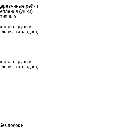
деревянные рейки
репления (ушки)
ативные
уповерт, ручная
ольник, карандаш,
уповерт, ручная
ольник, карандаш,
без полок и