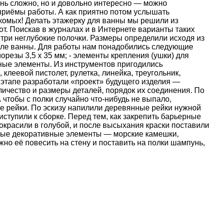
чень сложно, но и довольно интересно — можно
приёмы работы. А как приятно потом услышать
комых! Делать этажерку для ванны мы решили из
т. Поискав в журналах и в Интернете варианты таких
 три неглубокие полочки. Размеры определили исходя из
зле ванны. Для работы нам понадобились следующие
орезы 3,5 х 35 мм; - элементы крепления (ушки) для
вные элементы. Из инструментов пригодились
клеевой пистолет, рулетка, линейка, треугольник,
 этапе разработали «проект» будущего изделия —
ичество и размеры деталей, порядок их соединения. По
А чтобы с полки случайно что-нибудь не выпало,
е рейки. По эскизу напилили деревянные рейки нужной
ступили к сборке. Перед тем, как закрепить барьерные
окрасили в голубой, и после высыхания краски поставили
нные декоративные элементы — морские камешки,
жно её повесить на стену и поставить на полки шампунь,