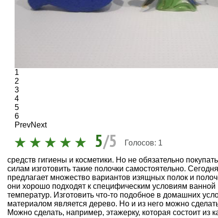
1
2
3
4
5
6
Prev
Next
5
/5
Голосов:
1
средств гигиены и косметики. Но не обязательно покупат
силам изготовить такие полочки самостоятельно. Сегодн
предлагает множество вариантов изящных полок и полоче
они хорошо подходят к специфическим условиям ванной
температур. Изготовить что-то подобное в домашних ус
материалом является дерево. Но и из него можно сделат
Можно сделать, например, этажерку, которая состоит из к