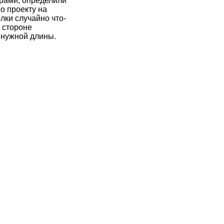
рами, определили
о проекту на
олки случайно что-
 стороне
 нужной длины.