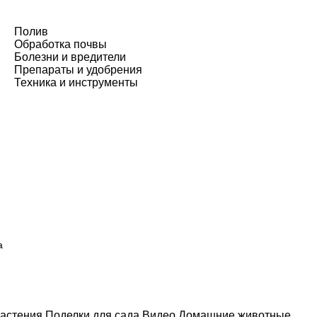
Полив
Обработка почвы
Болезни и вредители
Препараты и удобрения
Техника и инструменты
а
астения
Поделки для сада
Видео
Домашние животные