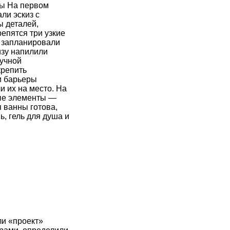
ты На первом
ли эскиз с
ы деталей,
репятся три узкие
, запланировали
изу напилили
ручной
крепить
и барьеры
и их на место. На
ые элементы —
я ванны готова,
ь, гель для душа и
ли «проект»