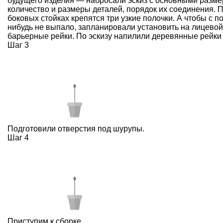
будущего изделия — набросали эскиз с основными разме
количество и размеры деталей, порядок их соединения. П
боковых стойках крепятся три узкие полочки. А чтобы с п
нибудь не выпало, запланировали установить на лицевой
барьерные рейки. По эскизу напилили деревянные рейки
Шаг 3
Подготовили отверстия под шурупы.
Шаг 4
Приступим к сборке.