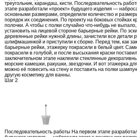
треугольник, карандаш, кисти. Последовательность рабо
этапе разработали «проект» будущего изделия — наброса
основными размерами, определили количество и размер
порядок их соединения. По проекту на боковых стойках к
полочки. А чтобы с полки случайно что-нибудь не выпало
установить на лицевой стороне барьерные рейки. По эск
деревянные рейки нужной длины, зачистили все детали 
шлифмашинкой и приступили к сборке. Перед тем, как за
барьерные рейки, этажерку покрасили в белый цвет. Сам
покрасили в голубой, и после высыхания краски поставил
заключительном этапе наклеили стеклянные декоративн
морские камешки, ракушки, звездочки. И вот этажерка дл
можно её повесить на стену и поставить на полки шампун
другую косметику для ванны.
Шаг 2
Последовательность работы На первом этапе разработа