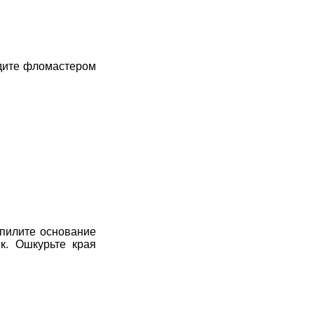
едите фломастером
ыпилите основание
ик. Ошкурьте края