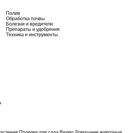
Полив
Обработка почвы
Болезни и вредители
Препараты и удобрения
Техника и инструменты
а
астения
Поделки для сада
Видео
Домашние животные