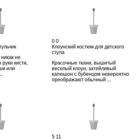
0
0
тульчик
Клоунский костюм для детского
стула
никак не
 руки кисти,
Красочные ткани, вышитый
ши или
веселый клоун, затейливый
..
капюшон с бубенцом невероятно
преображают обычный ...
5
11