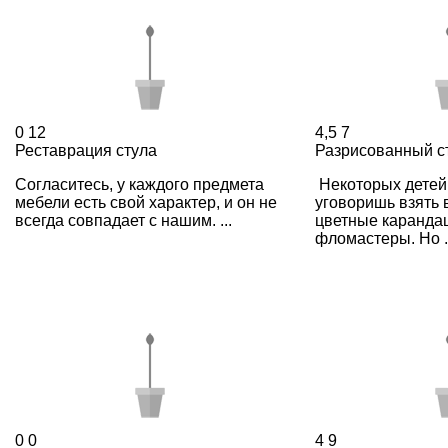
0
12
4,5
7
Реставрация стула
Разрисованный с
Согласитесь, у каждого предмета
Некоторых детей 
мебели есть свой характер, и он не
уговоришь взять в
всегда совпадает с нашим. ...
цветные каранда
фломастеры. Но .
0
0
4
9