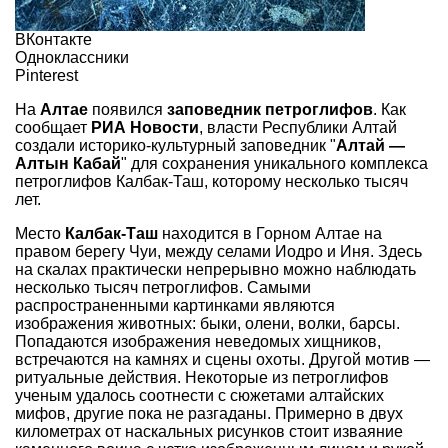
ВКонтакте
Одноклассники
Pinterest
На
Алтае
появился
заповедник петроглифов
. Как
сообщает
РИА Новости
, власти Республики Алтай
создали историко-культурный заповедник "
Алтай —
Алтын Кабай
" для сохранения уникального комплекса
петроглифов Калбак-Таш, которому несколько тысяч
лет.
Место
Калбак-Таш
находится в Горном Алтае на
правом берегу Чуи, между селами Иодро и Иня. Здесь
на скалах практически непрерывно можно наблюдать
несколько тысяч петроглифов. Самыми
распространенными картинками являются
изображения животных: быки, олени, волки, барсы.
Попадаются изображения неведомых хищников,
встречаются на камнях и сцены охоты. Другой мотив —
ритуальные действия. Некоторые из петроглифов
ученым удалось соотнести с сюжетами алтайских
мифов, другие пока не разгаданы. Примерно в двух
километрах от наскальных рисунков стоит изваяние