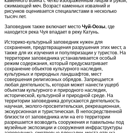
каменного воина с четко изображенным лицом и рукой,
сжимающей меч. Возраст каменных изваяний и
рисунков оценивается специалистами в несколько
тысяч лет.
Заповедник также включает место
Чуй-Оозы
, где
находится река Чуя впадает в реку Катунь.
Историко-культурный заповедник нужен для
сохранения, предотвращения разрушения этих мест, а
также для их изучения и популяризации у туристов. На
территории заповедника устанавливается особый
режим содержания, который предусматривает
сохранение объектов культурного наследия,
культурных и природных ландшафтов, мест
совершения религиозных обрядов. Запрещается
любая деятельность, которая может нанести ущерб
объектам культурного и природного наследия,
исторической, культурной и природной среде. На
территории заповедника допускаются деятельность
научная, эколого-просветительская, рекреационная,
экскурсионная и туристическая. В непосредственной
близости от заповедника или на его территории
разрешается возводить сооружения и павильоны под
музейные экспозиции и сооружения инфраструктуры
заповедника, смотровые площадки, места отдыха.