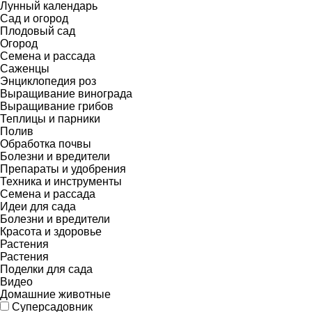
Лунный календарь
Сад и огород
Плодовый сад
Огород
Семена и рассада
Саженцы
Энциклопедия роз
Выращивание винограда
Выращивание грибов
Теплицы и парники
Полив
Обработка почвы
Болезни и вредители
Препараты и удобрения
Техника и инструменты
Семена и рассада
Идеи для сада
Болезни и вредители
Красота и здоровье
Растения
Растения
Поделки для сада
Видео
Домашние животные
Суперсадовник