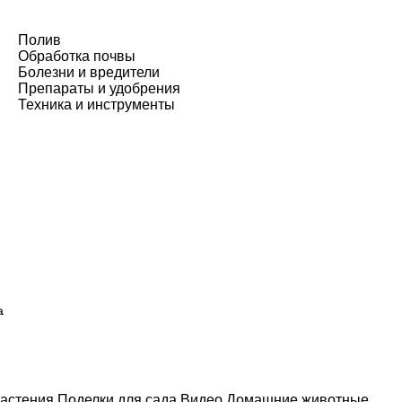
Полив
Обработка почвы
Болезни и вредители
Препараты и удобрения
Техника и инструменты
а
астения
Поделки для сада
Видео
Домашние животные