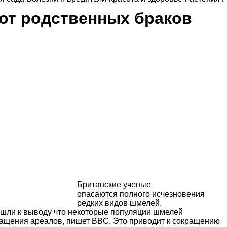
 от родственных браков
Британские ученые
опасаются полного исчезновения
редких видов шмелей.
ишли к выводу что некоторые популяции шмелей
ращения ареалов, пишет
BBC
. Это приводит к
сокращени
ю