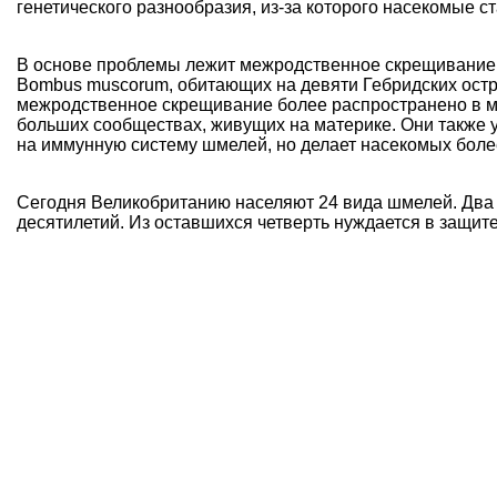
генетического разнообразия,
из-за которого
насекомые
с
В основе проблемы лежит межродственное скрещивание,
Bombus muscorum, обитающих на девяти Гебридских остр
межродственное скрещивание более распространено в м
больших сообществах, живущих на материке. Они также у
на иммунную систему шмелей, но делает насекомых бол
Сегодня Великобританию населяют 24 вида шмелей. Два
десятилетий. Из оставшихся четверть нуждается в защите