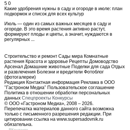
5
0
Какие удобрения нужны в саду и огороде в июле: план
подкормок и список для всех культур
Июль — один из самых важных месяцев в саду и
огороде. В это время растения активно растут,
формируют плоды и цветы, а значит, нуждаются в
регулярных ...
Строительство и ремонт
Сады мира
Комнатные
растения
Красота и здоровье
Рецепты
Домоводство
Арсенал
Домашние животные
Поделки для сада
Отдых
и развлечения
Болезни и вредители
Фотоблог
(фотогалереи)
Редакция
Контактная информация
Реклама в ООО
"Гастроном Медиа"
Пользовательское соглашение
Политика в отношении обработки персональных
данных
Спецпроекты
Конкурсы
© ООО «Гастроном Медиа», 2008 –
2026.
Перепечатка материалов данного сайта возможна
только с письменного разрешения редакции. При
цитировании ссылка на
www.supersadovnik.ru
обязательна.
ВКонтакте