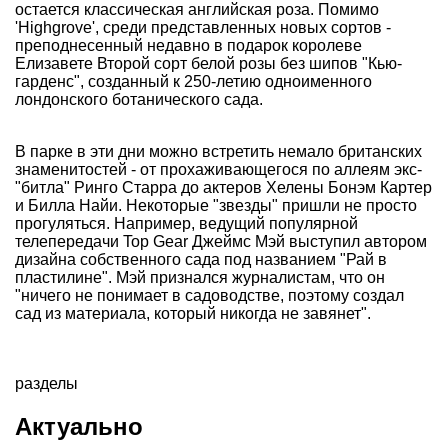
остается классическая английская роза. Помимо
'Highgrove', среди представленных новых сортов -
преподнесенный недавно в подарок королеве
Елизавете Второй сорт белой розы без шипов "Кью-
гарденс", созданный к 250-летию одноименного
лондонского ботанического сада.
В парке в эти дни можно встретить немало британских
знаменитостей - от прохаживающегося по аллеям экс-
"битла" Ринго Старра до актеров Хелены Бонэм Картер
и Билла Найи. Некоторые "звезды" пришли не просто
прогуляться. Например, ведущий популярной
телепередачи Top Gear Джеймс Мэй выступил автором
дизайна собственного сада под названием "Рай в
пластилине". Мэй признался журналистам, что он
"ничего не понимает в садоводстве, поэтому создал
сад из материала, который никогда не завянет".
разделы
Актуально