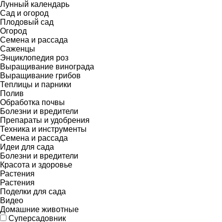
Лунный календарь
Сад и огород
Плодовый сад
Огород
Семена и рассада
Саженцы
Энциклопедия роз
Выращивание винограда
Выращивание грибов
Теплицы и парники
Полив
Обработка почвы
Болезни и вредители
Препараты и удобрения
Техника и инструменты
Семена и рассада
Идеи для сада
Болезни и вредители
Красота и здоровье
Растения
Растения
Поделки для сада
Видео
Домашние животные
Суперсадовник