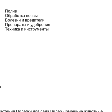
Полив
Обработка почвы
Болезни и вредители
Препараты и удобрения
Техника и инструменты
а
астения
Поделки для сада
Видео
Домашние животные