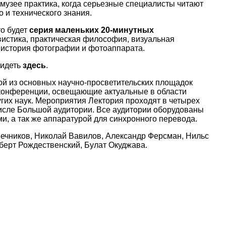
музее практика, когда серьезные специалисты читают
 и технического знания.
то будет
серия маленьких 20-минутных
истика, практическая философия, визуальная
, история фотографии и фотоаппарата.
видеть
здесь
.
ой из основных научно-просветительских площадок
 конференции, освещающие актуальные в области
угих наук. Мероприятия Лектория проходят в четырех
 числе Большой аудитории. Все аудитории оборудованы
, а так же аппаратурой для синхронного перевода.
Мечников, Николай Вавилов, Александр Ферсман, Нильс
берт Рождественский, Булат Окуджава.