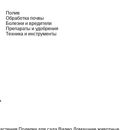
Полив
Обработка почвы
Болезни и вредители
Препараты и удобрения
Техника и инструменты
а
астения
Поделки для сада
Видео
Домашние животные