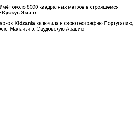
 займёт около 8000 квадратных метров в строящемся
е
Крокус Экспо
.
парков
Kidzania
включила в свою географию Португалию,
рею, Малайзию, Саудовскую Аравию.