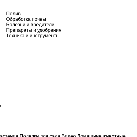
Полив
Обработка почвы
Болезни и вредители
Препараты и удобрения
Техника и инструменты
а
астения
Поделки для сада
Видео
Домашние животные