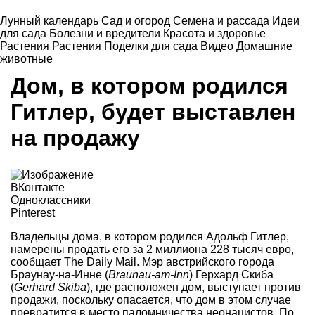
Лунный календарь
Сад и огород
Семена и рассада
Идеи
для сада
Болезни и вредители
Красота и здоровье
Растения
Растения
Поделки для сада
Видео
Домашние
животные
Дом, в котором родился
Гитлер, будет выставлен
на продажу
ВКонтакте
Одноклассники
Pinterest
Владельцы дома, в котором родился Адольф Гитлер,
намерены продать его за 2 миллиона 228 тысяч евро,
сообщает
The Daily Mail
. Мэр австрийского города
Браунау-на-Инне (
Braunau-am-Inn
) Герхард Скиба
(
Gerhard Skiba
), где расположен дом, выступает против
продажи, поскольку опасается, что дом в этом случае
превратится в место паломничества неонацистов. По