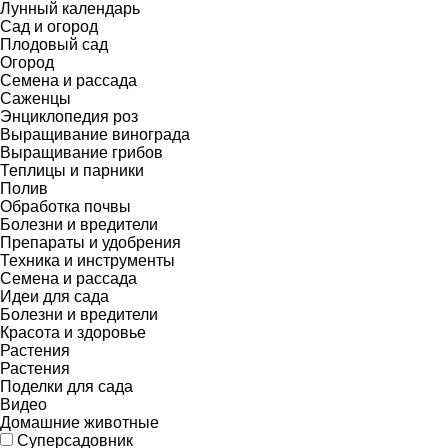
Лунный календарь
Сад и огород
Плодовый сад
Огород
Семена и рассада
Саженцы
Энциклопедия роз
Выращивание винограда
Выращивание грибов
Теплицы и парники
Полив
Обработка почвы
Болезни и вредители
Препараты и удобрения
Техника и инструменты
Семена и рассада
Идеи для сада
Болезни и вредители
Красота и здоровье
Растения
Растения
Поделки для сада
Видео
Домашние животные
Суперсадовник