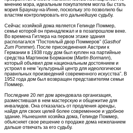
мнению мэра, идеальным покупателем могла бы стать
мэрия Браунау-на-Инне, поскольку это позволило бы
властям контролировать его дальнейшую судьбу.
Сейчас хозяйкой дома является Гелинде Поммер,
семье которой он принадлежал и в позапрошлом веке.
Во времена Гитлера на первом этаже здания
располагался "Постоялый двор Поммеров" (
Gasthof
Zum Pomme
r). После присоединения Австрии к
Германии в 1938 году дом был куплен на партийные
средства Мартином Борманом (
Martin Bormann
),
который объявил дом национальным достоянием и
устроил в нем "культурный центр для идеологически
правильных произведений современного искусства". В
1952 года дом был возвращен представителям семьи
Поммер.
Последние 20 лет дом арендовала организация,
разместившая в нем мастерскую и общежитие для
инвалидов. Она отказалась от продления аренды,
найдя для своих целей более современное и удобное
здание. Нынешняя хозяйка дома, Гелинде Поммер,
объясняет свое решение о продаже дома нежеланием
дальше отвечать за его судьбу.