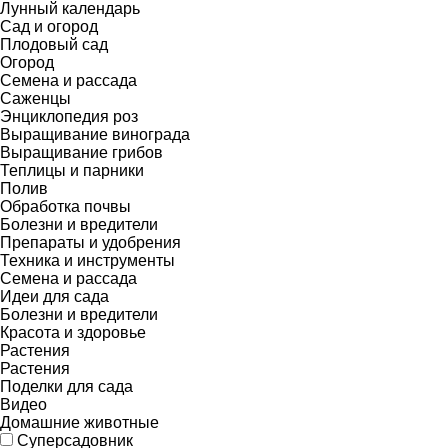
Лунный календарь
Сад и огород
Плодовый сад
Огород
Семена и рассада
Саженцы
Энциклопедия роз
Выращивание винограда
Выращивание грибов
Теплицы и парники
Полив
Обработка почвы
Болезни и вредители
Препараты и удобрения
Техника и инструменты
Семена и рассада
Идеи для сада
Болезни и вредители
Красота и здоровье
Растения
Растения
Поделки для сада
Видео
Домашние животные
Суперсадовник