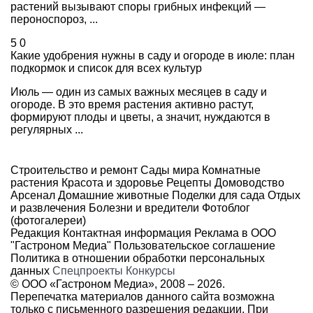
растений вызывают споры грибных инфекций —
пероноспороз, ...
5
0
Какие удобрения нужны в саду и огороде в июле: план
подкормок и список для всех культур
Июль — один из самых важных месяцев в саду и
огороде. В это время растения активно растут,
формируют плоды и цветы, а значит, нуждаются в
регулярных ...
Строительство и ремонт
Сады мира
Комнатные
растения
Красота и здоровье
Рецепты
Домоводство
Арсенал
Домашние животные
Поделки для сада
Отдых
и развлечения
Болезни и вредители
Фотоблог
(фотогалереи)
Редакция
Контактная информация
Реклама в ООО
"Гастроном Медиа"
Пользовательское соглашение
Политика в отношении обработки персональных
данных
Спецпроекты
Конкурсы
© ООО «Гастроном Медиа», 2008 –
2026.
Перепечатка материалов данного сайта возможна
только с письменного разрешения редакции. При