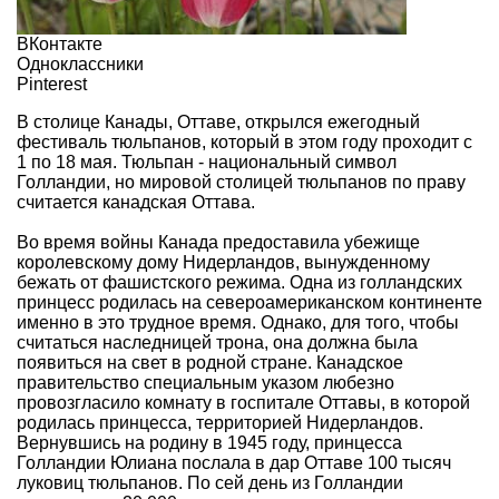
ВКонтакте
Одноклассники
Pinterest
В столице Канады, Оттаве, открылся ежегодный
фестиваль тюльпанов, который в этом году проходит с
1 по 18 мая. Тюльпан - национальный символ
Голландии, но мировой столицей тюльпанов по праву
считается канадская Оттава.
Во время войны Канада предоставила убежище
королевскому дому Нидерландов, вынужденному
бежать от фашистского режима. Одна из голландских
принцесс родилась на североамериканском континенте
именно в это трудное время. Однако, для того, чтобы
считаться наследницей трона, она должна была
появиться на свет в родной стране. Канадское
правительство специальным указом любезно
провозгласило комнату в госпитале Оттавы, в которой
родилась принцесса, территорией Нидерландов.
Вернувшись на родину в 1945 году, принцесса
Голландии Юлиана послала в дар Оттаве 100 тысяч
луковиц тюльпанов. По сей день из Голландии