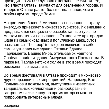
приходит по 20 000 луковиц ежегодно, не считая тех,
что власти Оттавы закупают для озеленения города. И
теперь в Оттаве растет больше тюльпанов, чем в
любом другом городе Земли.
На цветение более 5 миллионов тюльпанов в страну
ежегодно приезжает множество туристов. Их вниманию
предлагаются специально разработанные туры по
местам цветения тюльпанов в Оттаве и ее пригородах.
Один из самых красивых и популярных маршрутов
называется ‘The Loop’ (петля), он включает в себя
самые узнаваемые здания Оттавы: Здание
Парламента, Башню Мира, отель-замок Fairmont
Chateau Laurier и здание Американского Посольства. В
парке на Парламентском холме в это время проходят
ремесленные выставки.
Во время фестиваля в Оттаве проходит и множество
других праздничных мероприятий. Например, Бал
Тюльпанов и показы мод, выступления известных
танцевальных коллективов и разнообразные
гастрономические шоу, во время которых можно
попробовать интересные блюда.
разделы