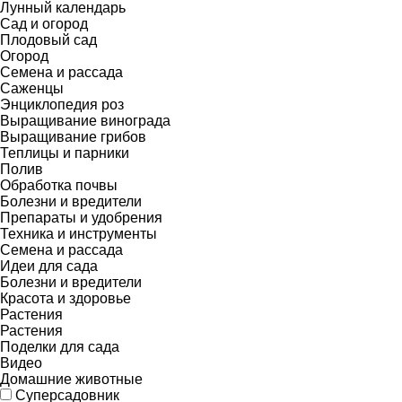
Лунный календарь
Сад и огород
Плодовый сад
Огород
Семена и рассада
Саженцы
Энциклопедия роз
Выращивание винограда
Выращивание грибов
Теплицы и парники
Полив
Обработка почвы
Болезни и вредители
Препараты и удобрения
Техника и инструменты
Семена и рассада
Идеи для сада
Болезни и вредители
Красота и здоровье
Растения
Растения
Поделки для сада
Видео
Домашние животные
Суперсадовник