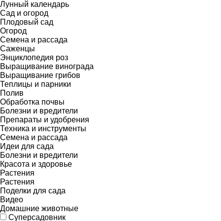
Лунный календарь
Сад и огород
Плодовый сад
Огород
Семена и рассада
Саженцы
Энциклопедия роз
Выращивание винограда
Выращивание грибов
Теплицы и парники
Полив
Обработка почвы
Болезни и вредители
Препараты и удобрения
Техника и инструменты
Семена и рассада
Идеи для сада
Болезни и вредители
Красота и здоровье
Растения
Растения
Поделки для сада
Видео
Домашние животные
Суперсадовник