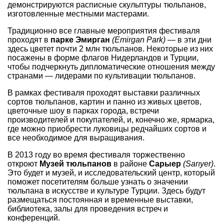
демонстрируются расписные скульптуры тюльпанов,
изготовленные местными мастерами.
Традиционно все главные мероприятия фестиваля
проходят в
парке Эмирган
(Emirgan Park)
— в эти дни
здесь цветет почти 2 млн тюльпанов. Некоторые из них
посажены в форме флагов Нидерландов и Турции,
чтобы подчеркнуть дипломатические отношения между
странами — лидерами по культивации тюльпанов.
В рамках фестиваля проходят выставки различных
сортов тюльпанов, картин и панно из живых цветов,
цветочные шоу в парках города, встречи
производителей и покупателей, и, конечно же, ярмарка,
где можно приобрести луковицы редчайших сортов и
все необходимое для выращивания.
В 2013 году во время фестиваля торжественно
откроют
Музей тюльпанов
в районе
Сарыер
(Sarıyer)
.
Это будет и музей, и исследовательский центр, который
поможет посетителям больше узнать о значении
тюльпана в искусстве и культуре Турции. Здесь будут
размещаться постоянная и временные выставки,
библиотека, залы для проведения встреч и
конференций.