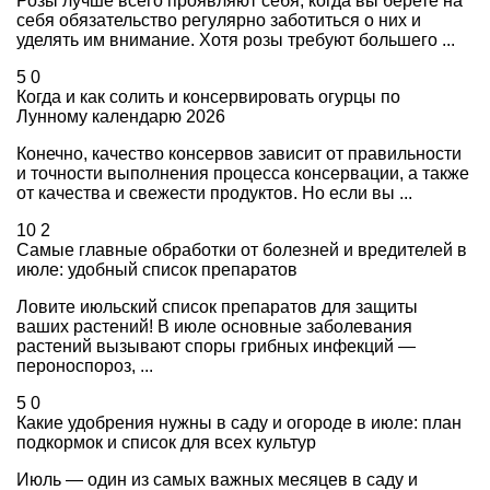
Розы лучше всего проявляют себя, когда вы берете на
себя обязательство регулярно заботиться о них и
уделять им внимание. Хотя розы требуют большего ...
5
0
Когда и как солить и консервировать огурцы по
Лунному календарю 2026
Конечно, качество консервов зависит от правильности
и точности выполнения процесса консервации, а также
от качества и свежести продуктов. Но если вы ...
10
2
Самые главные обработки от болезней и вредителей в
июле: удобный список препаратов
Ловите июльский список препаратов для защиты
ваших растений! В июле основные заболевания
растений вызывают споры грибных инфекций —
пероноспороз, ...
5
0
Какие удобрения нужны в саду и огороде в июле: план
подкормок и список для всех культур
Июль — один из самых важных месяцев в саду и