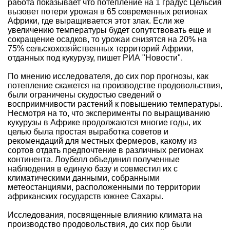
работа показывает что потепление на 1 градус Цельсия
вызовет потери урожая в 65 современных регионах
Африки, где выращивается этот злак. Если же
увеличению температуры будет сопутствовать еще и
сокращение осадков, то урожаи снизятся на 20% на
75% сельскохозяйственных территорий Африки,
отданных под кукурузу, пишет
РИА "Новости"
.
По мнению исследователя, до сих пор прогнозы, как
потепление скажется на производстве продовольствия,
были ограничены скудостью сведений о
восприимчивости растений к повышению температуры.
Несмотря на то, что эксперименты по выращиванию
кукурузы в Африке продолжаются многие годы, их
целью была простая выработка советов и
рекомендаций для местных фермеров, какому из
сортов отдать предпочтение в различных регионах
континента. Лоубелл объединил полученные
наблюдения в единую базу и совместил их с
климатическими данными, собранными
метеостанциями, расположенными по территории
африканских государств южнее Сахары.
Исследования, посвященные влиянию климата на
производство продовольствия, до сих пор были