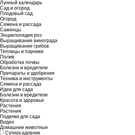
Лунный календарь
Сад и огород
Плодовый сад
Огород
Семена и рассада
Саженцы
Энциклопедия роз
Выращивание винограда
Выращивание грибов
Теплицы и парники
Полив
Обработка почвы
Болезни и вредители
Препараты и удобрения
Техника и инструменты
Семена и рассада
Идеи для сада
Болезни и вредители
Красота и здоровье
Растения
Растения
Поделки для сада
Видео
Домашние животные
Суперсадовник