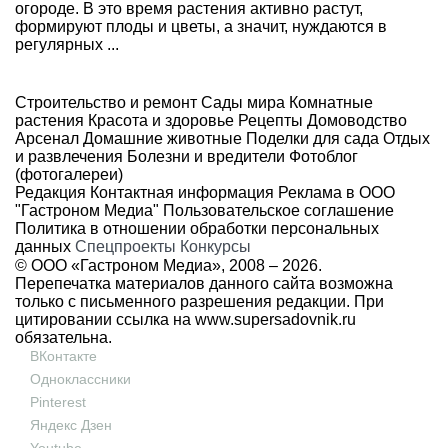
огороде. В это время растения активно растут,
формируют плоды и цветы, а значит, нуждаются в
регулярных ...
Строительство и ремонт
Сады мира
Комнатные
растения
Красота и здоровье
Рецепты
Домоводство
Арсенал
Домашние животные
Поделки для сада
Отдых
и развлечения
Болезни и вредители
Фотоблог
(фотогалереи)
Редакция
Контактная информация
Реклама в ООО
"Гастроном Медиа"
Пользовательское соглашение
Политика в отношении обработки персональных
данных
Спецпроекты
Конкурсы
© ООО «Гастроном Медиа», 2008 –
2026.
Перепечатка материалов данного сайта возможна
только с письменного разрешения редакции. При
цитировании ссылка на
www.supersadovnik.ru
обязательна.
ВКонтакте
Одноклассники
Pinterest
Яндекс Дзен
Youtube