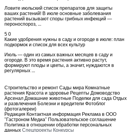
Ловите июльский список препаратов для защиты
ваших растений! В июле основные заболевания
растений вызывают споры грибных инфекций —
пероноспороз, ...
5
0
Какие удобрения нужны в саду и огороде в июле: план
подкормок и список для всех культур
Июль — один из самых важных месяцев в саду и
огороде. В это время растения активно растут,
формируют плоды и цветы, а значит, нуждаются в
регулярных ...
Строительство и ремонт
Сады мира
Комнатные
растения
Красота и здоровье
Рецепты
Домоводство
Арсенал
Домашние животные
Поделки для сада
Отдых
и развлечения
Болезни и вредители
Фотоблог
(фотогалереи)
Редакция
Контактная информация
Реклама в ООО
"Гастроном Медиа"
Пользовательское соглашение
Политика в отношении обработки персональных
данных
Спецпроекты
Конкурсы