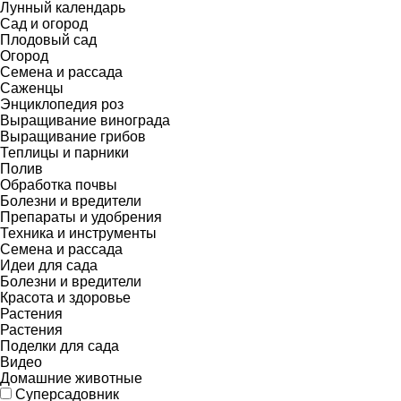
Лунный календарь
Сад и огород
Плодовый сад
Огород
Семена и рассада
Саженцы
Энциклопедия роз
Выращивание винограда
Выращивание грибов
Теплицы и парники
Полив
Обработка почвы
Болезни и вредители
Препараты и удобрения
Техника и инструменты
Семена и рассада
Идеи для сада
Болезни и вредители
Красота и здоровье
Растения
Растения
Поделки для сада
Видео
Домашние животные
Суперсадовник