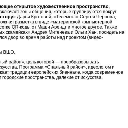
ющее открытое художественное пространство
,
 включает зоны общения, которые группируются вокруг
истору
» Дарьи Кротовой, «Телемост» Сергея Чернова,
рожная разметка в виде «материнской компьютерной
етке QR-коды от Маши Арендт и многое другое. Также
ых скамейках» Андрея Митенева и Ольги Хан, посидеть на
лся двор во время работы над проектом (видео-
ты ВШЭ.
ый район», цель которой — преобразовывать
кусства. Программа «Спальный район», идеологом и
жает традиции европейских биеннале, когда современное
 городские пространства, далекие от искусства.