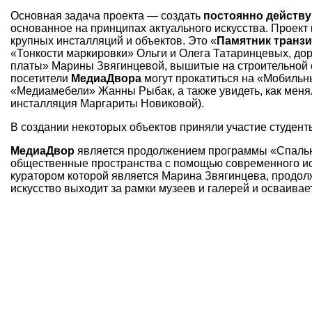
Основная задача проекта — создать
постоянно действу
основанное на принципах актуального искусства. Проект
крупных инсталляций и объектов. Это «
Памятник транз
«Тонкости маркировки» Ольги и Олега Татаринцевых, до
платы» Марины Звягинцевой, вышитые на строительной с
посетители
МедиаДвора
могут прокатиться на «Мобильн
«Медиамебели» Жанны Рыбак, а также увидеть, как меня
инсталляция Маргариты Новиковой).
В создании некоторых объектов приняли участие студен
МедиаДвор
является продолжением программы «Спальн
общественные пространства с помощью современного ис
куратором которой является Марина Звягинцева, продол
искусство выходит за рамки музеев и галерей и осваивает