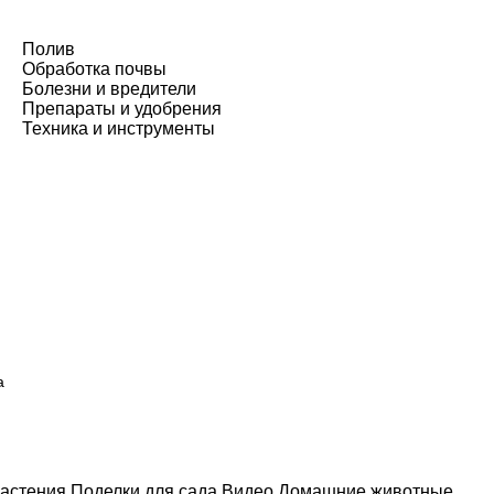
Полив
Обработка почвы
Болезни и вредители
Препараты и удобрения
Техника и инструменты
а
астения
Поделки для сада
Видео
Домашние животные