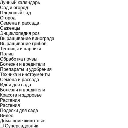
Лунный календарь
Сад и огород
Плодовый сад
Огород
Семена и рассада
Саженцы
Энциклопедия роз
Выращивание винограда
Выращивание грибов
Теплицы и парники
Полив
Обработка почвы
Болезни и вредители
Препараты и удобрения
Техника и инструменты
Семена и рассада
Идеи для сада
Болезни и вредители
Красота и здоровье
Растения
Растения
Поделки для сада
Видео
Домашние животные
Суперсадовник