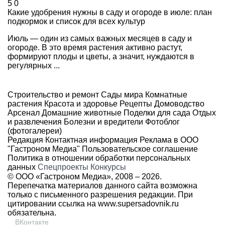
5
0
Какие удобрения нужны в саду и огороде в июле: план
подкормок и список для всех культур
Июль — один из самых важных месяцев в саду и
огороде. В это время растения активно растут,
формируют плоды и цветы, а значит, нуждаются в
регулярных ...
Строительство и ремонт
Сады мира
Комнатные
растения
Красота и здоровье
Рецепты
Домоводство
Арсенал
Домашние животные
Поделки для сада
Отдых
и развлечения
Болезни и вредители
Фотоблог
(фотогалереи)
Редакция
Контактная информация
Реклама в ООО
"Гастроном Медиа"
Пользовательское соглашение
Политика в отношении обработки персональных
данных
Спецпроекты
Конкурсы
© ООО «Гастроном Медиа», 2008 –
2026.
Перепечатка материалов данного сайта возможна
только с письменного разрешения редакции. При
цитировании ссылка на
www.supersadovnik.ru
обязательна.
ВКонтакте