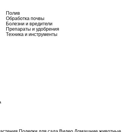
Полив
Обработка почвы
Болезни и вредители
Препараты и удобрения
Техника и инструменты
а
астения
Поделки для сада
Видео
Домашние животные