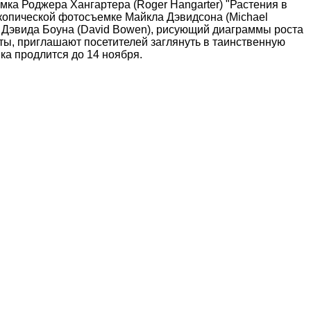
мка Роджера Хангартера (Roger Hangarter) "Растения в
копической фотосъемке Майкла Дэвидсона (Michael
от Дэвида Боуна (David Bowen), рисующий диаграммы роста
аты, приглашают посетителей заглянуть в таинственную
вка продлится до 14 ноября.