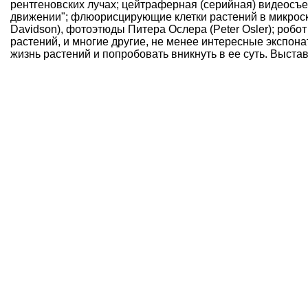
рентгеновских лучах; цейтраферная (серийная) видеосъе
движении"; флюорисцирующие клетки растений в микрос
Davidson), фотоэтюды Питера Ослера (Peter Osler); роб
растений, и многие другие, не менее интересные экспон
жизнь растений и попробовать вникнуть в ее суть. Выста