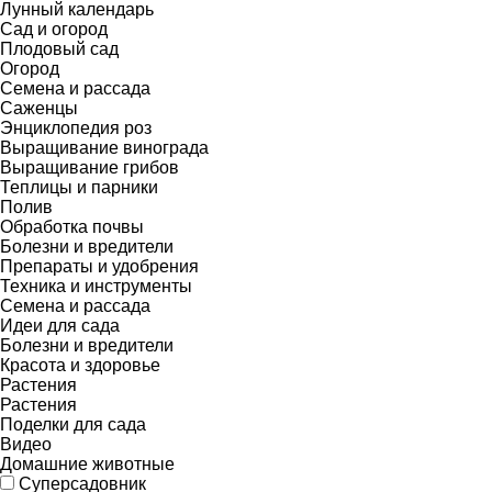
Лунный календарь
Сад и огород
Плодовый сад
Огород
Семена и рассада
Саженцы
Энциклопедия роз
Выращивание винограда
Выращивание грибов
Теплицы и парники
Полив
Обработка почвы
Болезни и вредители
Препараты и удобрения
Техника и инструменты
Семена и рассада
Идеи для сада
Болезни и вредители
Красота и здоровье
Растения
Растения
Поделки для сада
Видео
Домашние животные
Суперсадовник