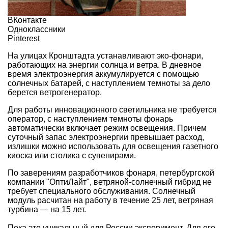
ВКонтакте
Одноклассники
Pinterest
На улицах Кронштадта устанавливают эко-фонари,
работающих на энергии солнца и ветра. В дневное
время электроэнергия аккумулируется с помощью
солнечных батарей, с наступлением темноты за дело
берется ветрогенератор.
Для работы инновационного светильника не требуется
оператор, с наступлением темноты фонарь
автоматически включает режим
освещения
. Причем
суточный запас электроэнергии превышает расход,
излишки можно использовать для освещения газетного
киоска или столика с сувенирами.
По заверениям разработчиков фонаря, петербургской
компании
"ОптиЛайт"
, ветряной-солнечный гибрид не
требует специального обслуживания. Солнечный
модуль расчитан на работу в течение 25 лет, ветряная
турбина — на 15 лет.
Пока это уникальный для России эксперимент. Для его