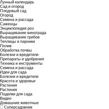
Лунный календарь
Сад и огород
Плодовый сад
Огород
Семена и рассада
Саженцы
Энциклопедия роз
Выращивание винограда
Выращивание грибов
Теплицы и парники
Полив
Обработка почвы
Болезни и вредители
Препараты и удобрения
Техника и инструменты
Семена и рассада
Идеи для сада
Болезни и вредители
Красота и здоровье
Растения
Растения
Поделки для сада
Видео
Домашние животные
Суперсадовник