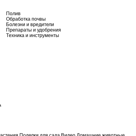
Полив
Обработка почвы
Болезни и вредители
Препараты и удобрения
Техника и инструменты
а
астения
Поделки для сада
Видео
Домашние животные