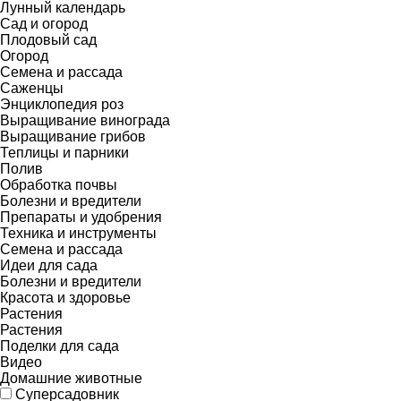
Лунный календарь
Сад и огород
Плодовый сад
Огород
Семена и рассада
Саженцы
Энциклопедия роз
Выращивание винограда
Выращивание грибов
Теплицы и парники
Полив
Обработка почвы
Болезни и вредители
Препараты и удобрения
Техника и инструменты
Семена и рассада
Идеи для сада
Болезни и вредители
Красота и здоровье
Растения
Растения
Поделки для сада
Видео
Домашние животные
Суперсадовник