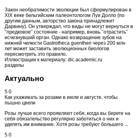
Закон необратимости эволюции был сформулирован в
XIX веке бельгийским палеонтологом Луи Долло (по
другим данным, авторство закона принадлежит
Дарвину). Он утверждал, что виды не могут вернуться в
"предковое" состояние - например, вновь "отрастить"
исчезнувший орган. Однако возвращение зубов на
нижней челюсти Gastrotheca guentheri через 200 млн
лет может заставить эволюционных биологов
пересмотреть это правило.
Иллюстрации к материалу: dic.academic.ru
разделы
Актуально
5
0
Как ухаживать за розами в июле и августе, чтобы
пышно цвели
Розы лучше всего проявляют себя, когда вы берете на
себя обязательство регулярно заботиться о них и
уделять им внимание. Хотя розы требуют большего ...
5
0