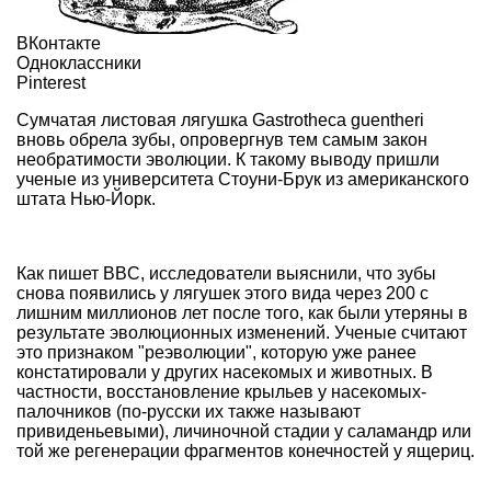
ВКонтакте
Одноклассники
Pinterest
Сумчатая листовая лягушка Gastrotheca guentheri
вновь обрела зубы, опровергнув тем самым закон
необратимости эволюции. К такому выводу пришли
ученые из университета Стоуни-Брук из американского
штата Нью-Йорк.
Как пишет
BBC
,
исследователи выяснили, что
зубы
снова
появились у лягушек этого вида
через 200 с
лишним миллионов лет
после того, как были утеряны в
результате эволюционных изменений. Ученые считают
это признаком "реэволюции", которую уже ранее
констатировали у других насекомых и животных. В
частности, восстановление
крыльев у насекомых-
палочников (по-русски их также называют
привиденьевыми), личиночной стадии у саламандр или
той же регенерации фрагментов конечностей у ящериц.