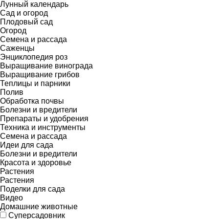
Лунный календарь
Сад и огород
Плодовый сад
Огород
Семена и рассада
Саженцы
Энциклопедия роз
Выращивание винограда
Выращивание грибов
Теплицы и парники
Полив
Обработка почвы
Болезни и вредители
Препараты и удобрения
Техника и инструменты
Семена и рассада
Идеи для сада
Болезни и вредители
Красота и здоровье
Растения
Растения
Поделки для сада
Видео
Домашние животные
Суперсадовник