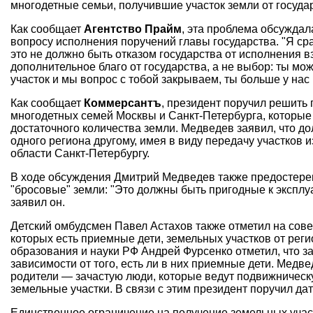
многодетные семьи, получившие участок земли от госуда
Как сообщает
Агентство Прайм
, эта проблема обсужда
вопросу исполнения поручений главы государства. "Я сраз
это не должно быть отказом государства от исполнения в
дополнительное благо от государства, а не выбор: ты мо
участок и мы вопрос с тобой закрываем, ты больше у нас 
Как сообщает
Коммерсантъ
, президент поручил решить
многодетных семей Москвы и Санкт-Петербурга, которые
достаточного количества земли. Медведев заявил, что д
одного региона другому, имея в виду передачу участков 
области Санкт-Петербургу.
В ходе обсуждения Дмитрий Медведев также предостерег
"бросовые" земли: "Это должны быть пригодные к экспл
заявил он.
Детский омбудсмен Павел Астахов также отметил на сове
которых есть приемные дети, земельных участков от реги
образования и науки РФ Андрей Фурсенко отметил, что 
зависимости от того, есть ли в них приемные дети. Медв
родители — зачастую люди, которые ведут подвижническ
земельные участки. В связи с этим президент поручил д
Единственное ограничение на получение земельных учас