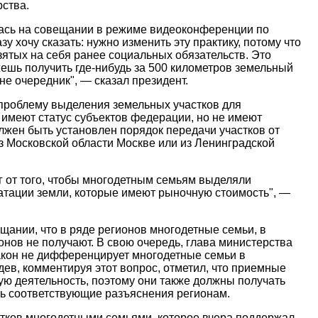
рства.
лась на совещании в режиме видеоконференции по
у хочу сказать: нужно изменить эту практику, потому что
зятых на себя ранее социальных обязательств. Это
жешь получить где-нибудь за 500 километров земельный
не очередник", — сказал президент.
 проблему выделения земельных участков для
 имеют статус субъектов федерации, но не имеют
олжен быть установлен порядок передачи участков от
из Московской области Москве или из Ленинградской
 от того, чтобы многодетным семьям выделяли
уатации земли, которые имеют рыночную стоимость", —
щании, что в ряде регионов многодетные семьи, в
онов не получают. В свою очередь, глава министерства
закон не дифференцирует многодетные семьи в
едев, комментируя этот вопрос, отметил, что приемные
ую деятельность, поэтому они также должны получать
ать соответствующие разъяснения регионам.
тков многодетными семьями, которое вчера поддержал