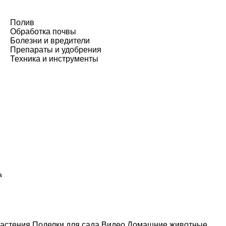
Полив
Обработка почвы
Болезни и вредители
Препараты и удобрения
Техника и инструменты
а
астения
Поделки для сада
Видео
Домашние животные