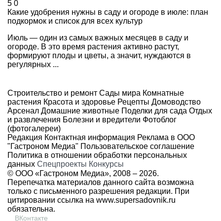
5
0
Какие удобрения нужны в саду и огороде в июле: план
подкормок и список для всех культур
Июль — один из самых важных месяцев в саду и
огороде. В это время растения активно растут,
формируют плоды и цветы, а значит, нуждаются в
регулярных ...
Строительство и ремонт
Сады мира
Комнатные
растения
Красота и здоровье
Рецепты
Домоводство
Арсенал
Домашние животные
Поделки для сада
Отдых
и развлечения
Болезни и вредители
Фотоблог
(фотогалереи)
Редакция
Контактная информация
Реклама в ООО
"Гастроном Медиа"
Пользовательское соглашение
Политика в отношении обработки персональных
данных
Спецпроекты
Конкурсы
© ООО «Гастроном Медиа», 2008 –
2026.
Перепечатка материалов данного сайта возможна
только с письменного разрешения редакции. При
цитировании ссылка на
www.supersadovnik.ru
обязательна.
ВКонтакте