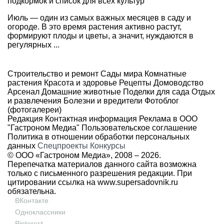
подкормок и список для всех культур
Июль — один из самых важных месяцев в саду и
огороде. В это время растения активно растут,
формируют плоды и цветы, а значит, нуждаются в
регулярных ...
Строительство и ремонт
Сады мира
Комнатные
растения
Красота и здоровье
Рецепты
Домоводство
Арсенал
Домашние животные
Поделки для сада
Отдых
и развлечения
Болезни и вредители
Фотоблог
(фотогалереи)
Редакция
Контактная информация
Реклама в ООО
"Гастроном Медиа"
Пользовательское соглашение
Политика в отношении обработки персональных
данных
Спецпроекты
Конкурсы
© ООО «Гастроном Медиа», 2008 –
2026.
Перепечатка материалов данного сайта возможна
только с письменного разрешения редакции. При
цитировании ссылка на
www.supersadovnik.ru
обязательна.
ВКонтакте
Одноклассники
Pinterest