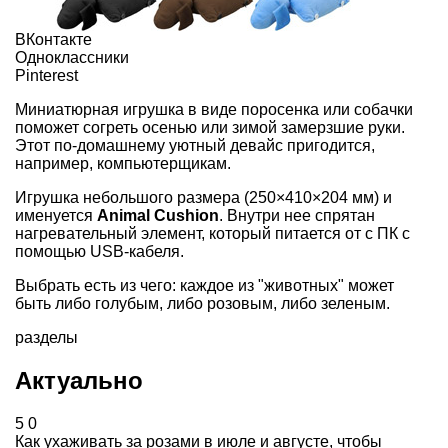
ВКонтакте
Одноклассники
Pinterest
Миниатюрная игрушка в виде поросенка или собачки
поможет согреть осенью или зимой замерзшие руки.
Этот по-домашнему уютный девайс пригодится,
например, компьютерщикам.
Игрушка небольшого размера (250×410×204 мм) и
именуется
Animal Cushion
. Внутри нее спрятан
нагревательный элемент, который питается от с ПК с
помощью USB-кабеля.
Выбрать есть из чего: каждое из "животных" может
быть либо голубым, либо розовым, либо зеленым.
разделы
Актуально
5
0
Как ухаживать за розами в июле и августе, чтобы