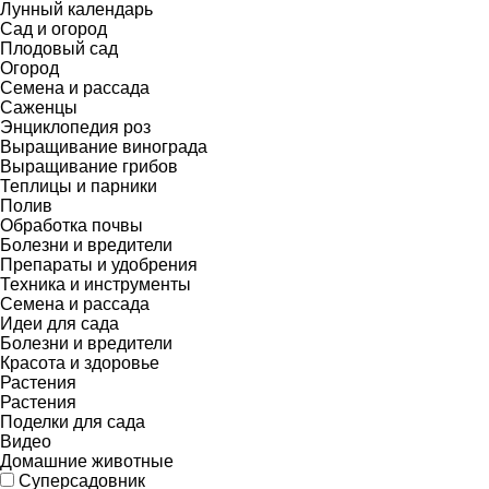
Лунный календарь
Сад и огород
Плодовый сад
Огород
Семена и рассада
Саженцы
Энциклопедия роз
Выращивание винограда
Выращивание грибов
Теплицы и парники
Полив
Обработка почвы
Болезни и вредители
Препараты и удобрения
Техника и инструменты
Семена и рассада
Идеи для сада
Болезни и вредители
Красота и здоровье
Растения
Растения
Поделки для сада
Видео
Домашние животные
Суперсадовник