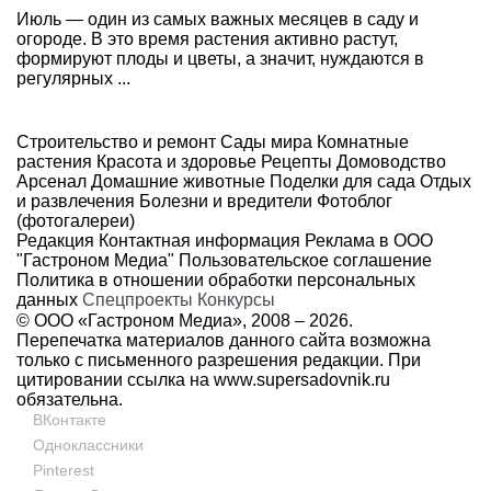
Июль — один из самых важных месяцев в саду и
огороде. В это время растения активно растут,
формируют плоды и цветы, а значит, нуждаются в
регулярных ...
Строительство и ремонт
Сады мира
Комнатные
растения
Красота и здоровье
Рецепты
Домоводство
Арсенал
Домашние животные
Поделки для сада
Отдых
и развлечения
Болезни и вредители
Фотоблог
(фотогалереи)
Редакция
Контактная информация
Реклама в ООО
"Гастроном Медиа"
Пользовательское соглашение
Политика в отношении обработки персональных
данных
Спецпроекты
Конкурсы
© ООО «Гастроном Медиа», 2008 –
2026.
Перепечатка материалов данного сайта возможна
только с письменного разрешения редакции. При
цитировании ссылка на
www.supersadovnik.ru
обязательна.
ВКонтакте
Одноклассники
Pinterest