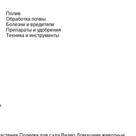
Полив
Обработка почвы
Болезни и вредители
Препараты и удобрения
Техника и инструменты
а
астения
Поделки для сада
Видео
Домашние животные