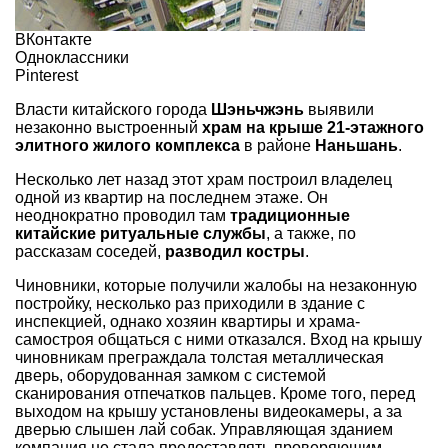
ВКонтакте
Одноклассники
Pinterest
Власти китайского города
Шэньчжэнь
выявили
незаконно выстроенный
храм на крыше 21-этажного
элитного жилого комплекса
в районе
Наньшань
.
Несколько лет назад этот храм построил владелец
одной из квартир на последнем этаже. Он
неоднократно проводил там
традиционные
китайские ритуальные службы
, а также, по
рассказам соседей,
разводил костры
.
Чиновники, которые получили жалобы на незаконную
постройку, несколько раз приходили в здание с
инспекцией, однако хозяин квартиры и храма-
самостроя общаться с ними отказался. Вход на крышу
чиновникам преграждала толстая металлическая
дверь, оборудованная замком с системой
сканирования отпечатков пальцев. Кроме того, перед
выходом на крышу установлены видеокамеры, а за
дверью слышен лай собак. Управляющая зданием
компания не стала предоставлять проверяющим