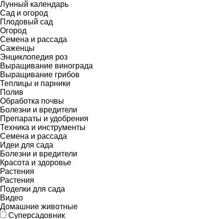
Лунный календарь
Сад и огород
Плодовый сад
Огород
Семена и рассада
Саженцы
Энциклопедия роз
Выращивание винограда
Выращивание грибов
Теплицы и парники
Полив
Обработка почвы
Болезни и вредители
Препараты и удобрения
Техника и инструменты
Семена и рассада
Идеи для сада
Болезни и вредители
Красота и здоровье
Растения
Растения
Поделки для сада
Видео
Домашние животные
Суперсадовник