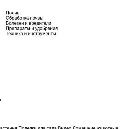
Полив
Обработка почвы
Болезни и вредители
Препараты и удобрения
Техника и инструменты
а
астения
Поделки для сада
Видео
Домашние животные