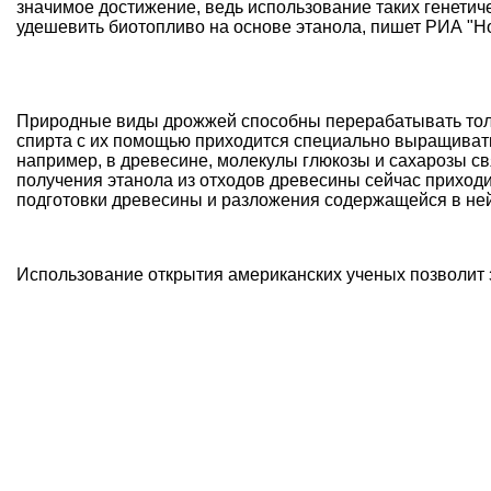
значимое достижение, ведь использование таких генет
удешевить биотопливо на основе этанола, пишет
РИА "Н
Природные виды дрожжей способны перерабатывать тольк
спирта с их помощью приходится специально выращивать
например, в древесине, молекулы глюкозы и сахарозы с
получения этанола из отходов древесины сейчас приходи
подготовки древесины и разложения содержащейся в не
Использование открытия американских ученых позволит з