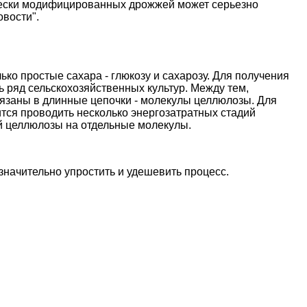
ически модифицированных дрожжей может серьезно
овости"
.
о простые сахара - глюкозу и сахарозу. Для получения
 ряд сельскохозяйственных культур. Между тем,
вязаны в длинные цепочки - молекулы целлюлозы. Для
тся проводить несколько энергозатратных стадий
й целлюлозы на отдельные молекулы.
начительно упростить и удешевить процесс.