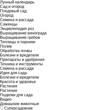
Лунный календарь
Сад и огород
Плодовый сад
Огород
Семена и рассада
Саженцы
Энциклопедия роз
Выращивание винограда
Выращивание грибов
Теплицы и парники
Полив
Обработка почвы
Болезни и вредители
Препараты и удобрения
Техника и инструменты
Семена и рассада
Идеи для сада
Болезни и вредители
Красота и здоровье
Растения
Растения
Поделки для сада
Видео
Домашние животные
Суперсадовник