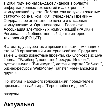
в 2004 году, ею награждают лидеров в области
информационных технологий и электронных
коммуникаций рунета. Победители получают золотые
статуэтки со значком "RU". Учредитель Премии –
Федеральное агентство по печати и массовым
коммуникациям. Организаторы – Российская
Ассоциация электронных коммуникаций (РАЭК) и
Региональный общественный Центр интернет-
технологий (РОЦИТ).
В этом году лауреатами премии в шести номинациях
стали 19 организаций и интернет-сайтов. Среди них
такие широко известные проекты, как блог-сервис
Live
Journal
, "
Рамблер
", новостной ресурс "
Инфокс
",
русскоязычная "
Википедия
", детский портал "
Бибигон
",
бизнес-ресурсы
WebMoney Transfer
,
Free-lance.Ru
и
другие.
По итогам "народного голосования" победителем
признана он-лайн игра "
Герои войны и денег
".
разделы
Актуально