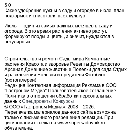
5
0
Какие удобрения нужны в саду и огороде в июле: план
подкормок и список для всех культур
Июль — один из самых важных месяцев в саду и
огороде. В это время растения активно растут,
формируют плоды и цветы, а значит, нуждаются в
регулярных ...
Строительство и ремонт
Сады мира
Комнатные
растения
Красота и здоровье
Рецепты
Домоводство
Арсенал
Домашние животные
Поделки для сада
Отдых
и развлечения
Болезни и вредители
Фотоблог
(фотогалереи)
Редакция
Контактная информация
Реклама в ООО
"Гастроном Медиа"
Пользовательское соглашение
Политика в отношении обработки персональных
данных
Спецпроекты
Конкурсы
© ООО «Гастроном Медиа», 2008 –
2026.
Перепечатка материалов данного сайта возможна
только с письменного разрешения редакции. При
цитировании ссылка на
www.supersadovnik.ru
обязательна.