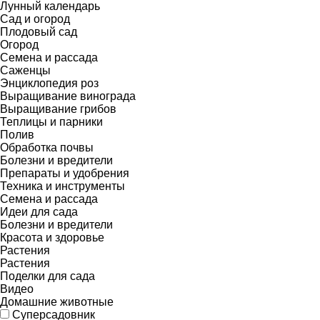
Лунный календарь
Сад и огород
Плодовый сад
Огород
Семена и рассада
Саженцы
Энциклопедия роз
Выращивание винограда
Выращивание грибов
Теплицы и парники
Полив
Обработка почвы
Болезни и вредители
Препараты и удобрения
Техника и инструменты
Семена и рассада
Идеи для сада
Болезни и вредители
Красота и здоровье
Растения
Растения
Поделки для сада
Видео
Домашние животные
Суперсадовник